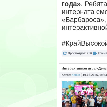
года»
. Ребят
интерната см
«Барбароса»,
интерактивно
#КрайВысоко
Просмотров: 756
Комме
Интерактивная игра «Ден
Автор:
admin
19-06-2026, 19:54