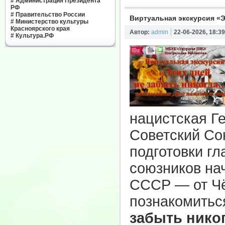
#
Администрация Президента
РФ
#
Правительство России
Виртуальная экскурсия «Э
#
Министерство культуры
Красноярского края
Автор:
admin
22-06-2026, 18:39
#
Культура.РФ
нацистская Г
Советский Со
подготовки г
союзников на
СССР — от Чё
познакомитьс
забыть нико