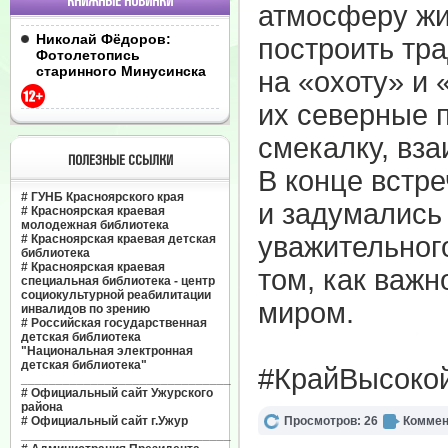
КНИЖНЫЕ НОВИНКИ
атмосферу жи
Николай Фёдоров:
построить тр
Фотолетопись
старинного Минусинска
на «охоту» и 
их северные 
смекалку, вз
ПОЛЕЗНЫЕ ССЫЛКИ
В конце встр
#
ГУНБ Красноярского края
и задумались
#
Красноярская краевая
молодежная библиотека
уважительног
#
Красноярская краевая детская
библиотека
#
Красноярская краевая
том, как важн
специальная библиотека - центр
социокультурной реабилитации
миром.
инвалидов по зрению
#
Российская государственная
детская библиотека
"Национальная электронная
детская библиотека"
#КрайВысоко
______________________________
#
Официальный сайт Ужурского
района
#
Официальный сайт г.Ужур
Просмотров: 26
Коммен
______________________________