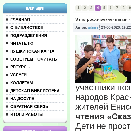
1
2
3
4
5
6
7
8
9
НАВИГАЦИЯ
Этнографические чтения 
ГЛАВНАЯ
О БИБЛИОТЕКЕ
Автор:
admin
23-06-2026, 19:22
ПОДРАЗДЕЛЕНИЯ
ЧИТАТЕЛЮ
ПУШКИНСКАЯ КАРТА
СОВЕТУЕМ ПОЧИТАТЬ
РЕСУРСЫ
УСЛУГИ
КОЛЛЕГАМ
участники по
ДЕТСКАЯ БИБЛИОТЕКА
народов Красн
НА ДОСУГЕ
жителей Енис
ОБРАТНАЯ СВЯЗЬ
чтения «Ска
ИТОГИ РАБОТЫ
Дети не прост