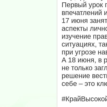
Первый урок п
впечатлений 
17 июня заня
аспекты личн
изучение пра
ситуациях, та
при угрозе на
А 18 июня, в 
не только заг
решение вести
себе – это кл
#КрайВысоко