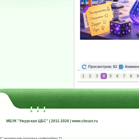
Просмотров: 82
Коммен
1
2
3
4
5
6
7
8
9
МБУК "Ужурская ЦБС" | 2011-2026 | www.cbsuzr.ru
МБУК "Ужурская ЦБС" | 2011-2026 | www.cbsuzr.ru
{* активация плагина unitegallery *}