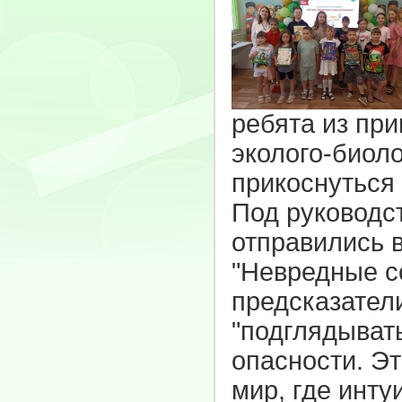
ребята из пр
эколого-биол
прикоснуться 
Под руководс
отправились в
"Невредные с
предсказатели
"подглядыват
опасности. Э
мир, где инту