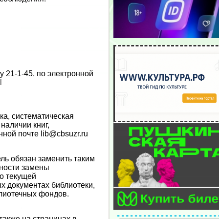
 21-1-45, по электронной
l
ка, систематическая
 наличии книг,
ной почте lib@cbsuzr.ru
ель обязан заменить таким
ности замены
по текущей
ых документах библиотеки,
лиотечных фондов.
также на страницах в