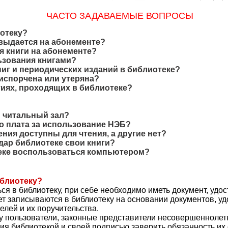
ЧАСТО ЗАДАВАЕМЫЕ ВОПРОСЫ
иотеку?
 выдается на абонементе?
я книги на абонементе?
ьзования книгами?
ниг и периодических изданий в библиотеке?
 испорчена или утеряна?
тиях, проходящих в библиотеке?
й читальный зал?
бо плата за использование НЭБ?
ния доступны для чтения, а другие нет?
дар библиотеке свои книги?
теке воспользоваться компьютером?
иблиотеку?
ься в библиотеку, при себе необходимо иметь документ, уд
лет записываются в библиотеку на основании документов, у
елей и их поручительства.
ку пользователи, законные представители несовершенноле
ия библиотекой и своей подписью заверить обязанность их