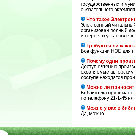
государственных и мун
обязательного экземпля
Что такое Электрон
Электронный читальный
организован полный до
интернет и установлен
Требуется ли какая
Все функции НЭБ для п
Почему одни произв
Доступ к чтению произ
охраняемые авторским п
доступе находятся про
Можно ли приносить
Библиотека принимает в
по телефону 21-1-45 ил
Можно у вас в биб
Да, можно.