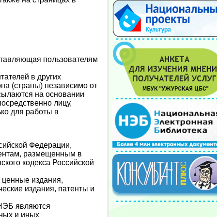
ставляющая пользователям
тателей в других
на (страны) независимо от
сылаются на основании
посредственно лицу,
ко для работы в
сийской Федерации,
ентам, размещенным в
нского кодекса Российской
 ценные издания,
ческие издания, патенты и
 НЭБ являются
ных и иных