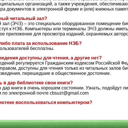
иципальных организаций, а также учреждения, обеспечива
ра документов в электронной форме и (или) книжных памят
ный читальный зал?
 зал (ЭЧЗ) – это специально оборудованное помещение биб
ступ к НЭБ. Компьютеры или терминалы ЭЧЗ должны иметь 
ное приложение для просмотра изданий, охраняемых автор
-либо плата за использование НЭБ?
ользователей бесплатны.
едения доступны для чтения, а другие нет?
ведений регулируется Гражданским кодексом Российской Фе
равом, доступны для чтения только из читальных залов би
изведения, перешедшие в общественное достояние.
 в дар библиотеке свои книги?
 дар книги в очень хорошем состоянии. Узнать, подойдут ли
и по электронной почте cbsuzr@gmail.com
лиотеке воспользоваться компьютером?