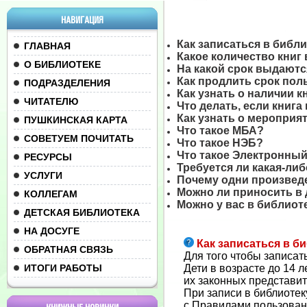
НАВИГАЦИЯ
Как записаться в библ
ГЛАВНАЯ
Какое количество книг
О БИБЛИОТЕКЕ
На какой срок выдаютс
Как продлить срок пол
ПОДРАЗДЕЛЕНИЯ
Как узнать о наличии к
ЧИТАТЕЛЮ
Что делать, если книга
Как узнать о мероприя
ПУШКИНСКАЯ КАРТА
Что такое МБА?
СОВЕТУЕМ ПОЧИТАТЬ
Что такое НЭБ?
Что такое Электронны
РЕСУРСЫ
Требуется ли какая-ли
УСЛУГИ
Почему одни произведе
Можно ли приносить в 
КОЛЛЕГАМ
Можно у вас в библио
ДЕТСКАЯ БИБЛИОТЕКА
НА ДОСУГЕ
Как записаться в б
ОБРАТНАЯ СВЯЗЬ
Для того чтобы записат
ИТОГИ РАБОТЫ
Дети в возрасте до 14 
их законных представит
При записи в библиоте
с Правилами пользован