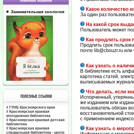
КНИЖНЫЕ НОВИНКИ
Какое количество к
Занимательная зоология
За один раз пользовател
На какой срок выда
Пользователь может пол
Как продлить срок 
Продлить срок пользова
почте lib@cbsuzr.ru ил
Как узнать о налич
В библиотеке есть алфа
картотека статей, элект
выписываемых журналов 
Что делать, если кн
ПОЛЕЗНЫЕ ССЫЛКИ
Испорченный, утерянный
же изданием или издан
#
ГУНБ Красноярского края
пользователь обязан во
#
Красноярская краевая
восстановительной стои
молодежная библиотека
с применением индексо
#
Красноярская краевая детская
библиотека
Как узнать о мероп
#
Красноярская краевая
специальная библиотека - центр
Информация о мероприят