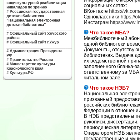
социокультурной реабилитации
социальных сетях:
инвалидов по зрению
ВКонтакте
https://vk.com
#
Российская государственная
детская библиотека
Одноклассники
https://ok
"Национальная электронная
Инстаграм
https://www.
детская библиотека"
______________________________
Что такое МБА?
#
Официальный сайт Ужурского
района
Межбиблиотечный абоне
#
Официальный сайт г.Ужур
одной библиотеки возм
______________________________
Документы, отсутствующ
#
Администрация Президента
библиотеках. Выдача д
РФ
#
Правительство России
их ведомственной прин
#
Министерство культуры
заполненного бланка-за
Красноярского края
ответственному за МБА
#
Культура.РФ
читальном зале.
Что такое НЭБ?
Национальная электрон
призванный предостави
российских библиотеках
Федерации в отношении
В НЭБ представлены пе
рукописи, диссертации,
периодическая литерат
Оператором НЭБ являет
государственные и мун