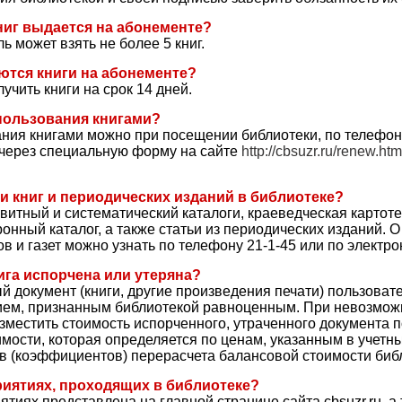
ниг выдается на абонементе?
ь может взять не более 5 книг.
ются книги на абонементе?
учить книги на срок 14 дней.
пользования книгами?
ния книгами можно при посещении библиотеки, по телефону
и через специальную форму на сайте
http://cbsuzr.ru/renew.htm
ии книг и периодических изданий в библиотеке?
витный и систематический каталоги, краеведческая картоте
ронный каталог, а также статьи из периодических изданий. О
и газет можно узнать по телефону 21-1-45 или по электрон
ига испорчена или утеряна?
 документ (книги, другие произведения печати) пользоват
ием, признанным библиотекой равноценным. При невозмож
зместить стоимость испорченного, утраченного документа 
мости, которая определяется по ценам, указанным в учетн
в (коэффициентов) перерасчета балансовой стоимости биб
риятиях, проходящих в библиотеке?
иях представлена на главной странице сайта cbsuzr.ru, а 