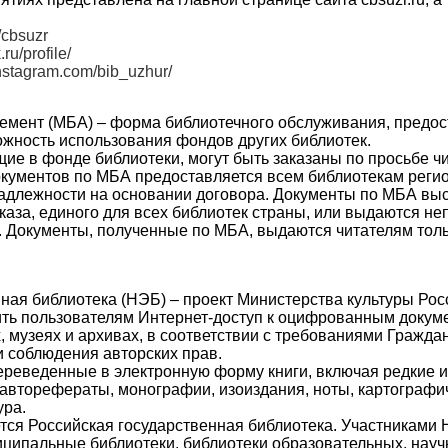
/cbsuzr
.ru/profile/
instagram.com/bib_uzhur/
мент (МБА) – форма библиотечного обслуживания, предо
ожность использования фондов других библиотек.
ие в фонде библиотеки, могут быть заказаны по просьбе чи
окументов по МБА предоставляется всем библиотекам регио
адлежности на основании договора. Документы по МБА вы
каза, единого для всех библиотек страны, или выдаются не
. Документы, полученные по МБА, выдаются читателям толь
ная библиотека (НЭБ) – проект Министерства культуры Рос
ть пользователям Интернет-доступ к оцифрованным докум
, музеях и архивах, в соответствии с требованиями Гражда
 соблюдения авторских прав.
реведенные в электронную форму книги, включая редкие и
 авторефераты, монографии, изоиздания, ноты, картографи
ура.
ся Российская государственная библиотека. Участниками
иципальные библиотеки, библиотеки образовательных, науч