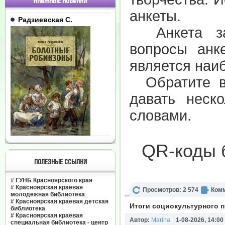
КНИЖНЫЕ НОВИНКИ
анкеты.
Радзиевская С.
Анкета зап
вопросы ан
является на
Обратите вн
давать неск
словами.
QR-коды 
ПОЛЕЗНЫЕ ССЫЛКИ
#
ГУНБ Красноярского края
#
Красноярская краевая
Просмотров: 2 574
Комм
молодежная библиотека
#
Красноярская краевая детская
Итоги социокультурного 
библиотека
#
Красноярская краевая
Автор:
Marina
1-08-2026, 14:00
специальная библиотека - центр