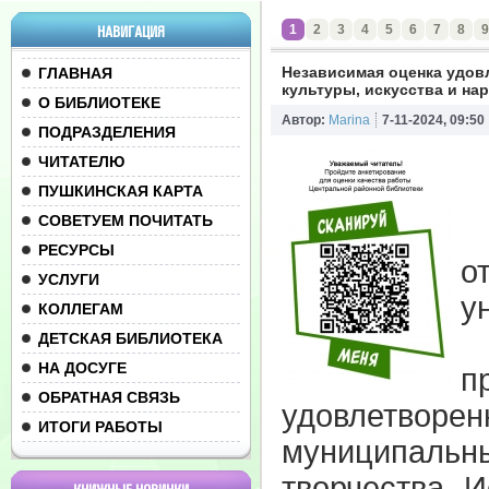
1
2
3
4
5
6
7
8
9
НАВИГАЦИЯ
Независимая оценка удов
ГЛАВНАЯ
культуры, искусства и на
О БИБЛИОТЕКЕ
Автор:
Marina
7-11-2024, 09:50
ПОДРАЗДЕЛЕНИЯ
ЧИТАТЕЛЮ
ПУШКИНСКАЯ КАРТА
СОВЕТУЕМ ПОЧИТАТЬ
П
РЕСУРСЫ
о
УСЛУГИ
у
КОЛЛЕГАМ
М
ДЕТСКАЯ БИБЛИОТЕКА
НА ДОСУГЕ
п
ОБРАТНАЯ СВЯЗЬ
удовлетворе
ИТОГИ РАБОТЫ
муниципальны
творчества.
И