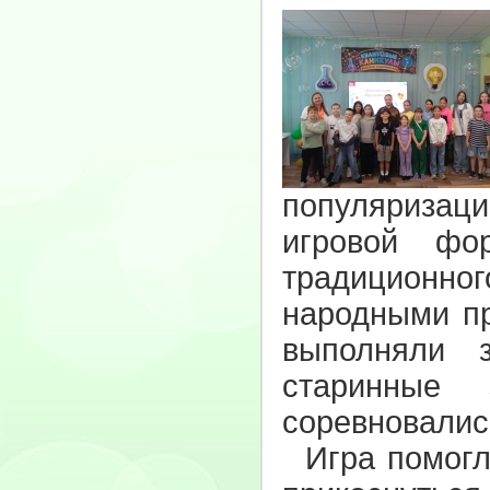
популяризац
игровой фо
традиционн
народными пр
выполняли 
старинные 
соревновалис
Игра помогла