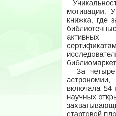
Уникальность
мотивации. У
книжка, где 
библиотечные
активных 
сертификат
исследова
библиомаркет
За четыре н
астрономии
включала 54 
научных откр
захватывающ
стартовой пл