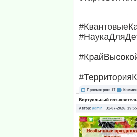
#КвантовыеК
#НаукаДляДе
#КрайВысоко
#ТерриторияК
Просмотров: 17
Коммен
Виртуальный познаватель
Автор:
admin
31-07-2026, 19:55