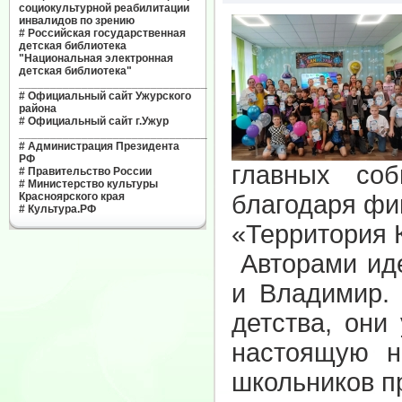
социокультурной реабилитации
инвалидов по зрению
#
Российская государственная
детская библиотека
"Национальная электронная
детская библиотека"
______________________________
#
Официальный сайт Ужурского
района
#
Официальный сайт г.Ужур
______________________________
#
Администрация Президента
РФ
главных со
#
Правительство России
#
Министерство культуры
Красноярского края
благодаря фи
#
Культура.РФ
«Территория 
Авторами ид
и Владимир. 
детства, они
настоящую н
школьников п