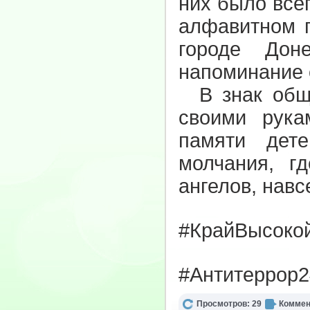
них было всег
алфавитном п
городе Дон
напоминание 
В знак обще
своими рука
памяти дет
молчания, г
ангелов, навс
#КрайВысоко
#Антитеррор2
Просмотров: 29
Коммен