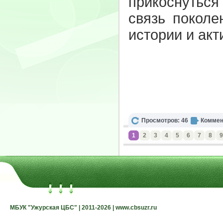
прикоснуться
связь поколе
истории и ак
Просмотров: 46
Коммен
1
2
3
4
5
6
7
8
9
МБУК "Ужурская ЦБС" | 2011-2026 | www.cbsuzr.ru
МБУК "Ужурская ЦБС" | 2011-2026 | www.cbsuzr.ru