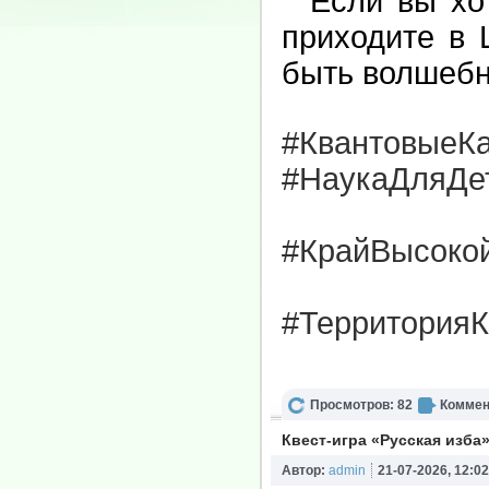
Если вы хоти
приходите в 
быть волшебн
#КвантовыеК
#НаукаДляДе
#КрайВысоко
#ТерриторияК
Просмотров: 82
Коммен
Квест-игра «Русская изба
Автор:
admin
21-07-2026, 12:02