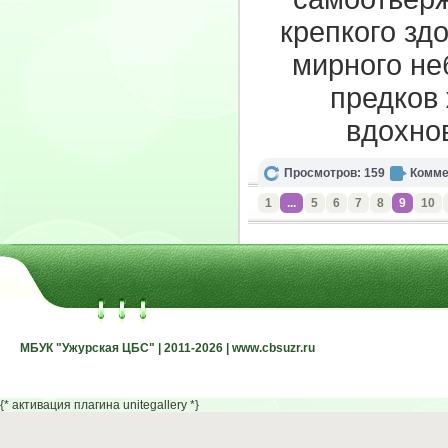
крепкого зд
мирного не
предков 
вдохно
Просмотров: 159
Комме
1
...
5
6
7
8
9
10
МБУК "Ужурская ЦБС" | 2011-2026 | www.cbsuzr.ru
МБУК "Ужурская ЦБС" | 2011-2026 | www.cbsuzr.ru
{* активация плагина unitegallery *}