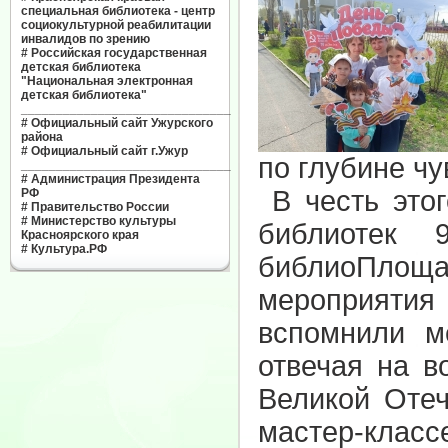
специальная библиотека - центр
социокультурной реабилитации
инвалидов по зрению
#
Российская государственная
детская библиотека
"Национальная электронная
детская библиотека"
______________________________
#
Официальный сайт Ужурского
района
#
Официальный сайт г.Ужур
по глубине чу
______________________________
#
Администрация Президента
В честь этог
РФ
#
Правительство России
#
Министерство культуры
библиотек 
Красноярского края
#
Культура.РФ
библиоПлоща
мероприятия 
вспомнили м
отвечая на в
Великой Отеч
мастер-кла