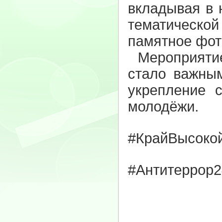
вкладывая в 
тематическо
памятное фот
Мероприятие
стало важным
укрепление с
молодёжи.
#КрайВысоко
#Антитеррор2