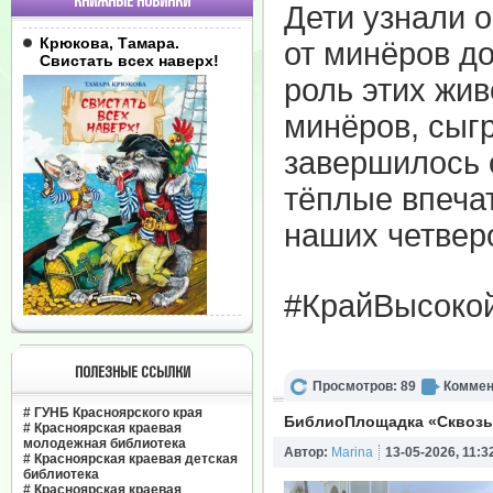
КНИЖНЫЕ НОВИНКИ
Дети узнали 
Крюкова, Тамара.
от минёров до
Свистать всех наверх!
роль этих жив
минёров, сыг
завершилось 
тёплые впеча
наших четвер
#КрайВысоко
ПОЛЕЗНЫЕ ССЫЛКИ
Просмотров: 89
Коммен
#
ГУНБ Красноярского края
БиблиоПлощадка «Сквозь 
#
Красноярская краевая
молодежная библиотека
Автор:
Marina
13-05-2026, 11:3
#
Красноярская краевая детская
библиотека
#
Красноярская краевая