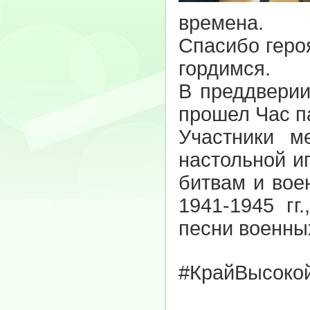
времена.
Спасибо геро
гордимся.
В преддверии
прошел Час п
Участники м
настольной и
битвам и вое
1941-1945 гг
песни военных
#КрайВысоко