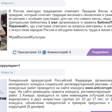
Новости
В России ежегодно традиционно отмечают Праздник Весны 
праздник, который сочетает традиции весеннего обновления и ува
встречаем с особыми чувствами, для нас это символ весны, мира 
Центральная библиотека
1 мая
организовала и провела
БиблиоП
Первомай!»,
где участники отвечали на вопросы викторины, в и
с искусством народов России и обсудили важность труда в жизни 
#КрайВысокойКультуры
Просмотров: 53
Комментарий: 0
Подробнее
коррупции»!
Новости
Генеральной прокуратурой Российской Федерации организов
молодежного конкурса социальной антикоррупционной рекламы «
конкурсных работ проводится на сайте конкурса
www.anticorruptio
года.
На сайте размещены правила конкурса, регламентирующие у
работ. 2 Конкурс проводится по трем номинациям («Лучший пла
видеоролик») в двух возрастных группах (от 10 до 17 лет; от 
конкурса, объявление победителей и призеров приурочено 
коррупцией (9 декабря).