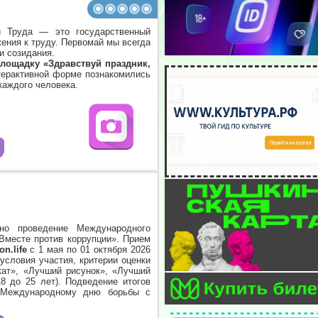
и Труда — это государственный
жения к труду. Первомай мы всегда
и созидания.
лощадку «Здравствуй праздник,
нтерактивной форме познакомились
каждого человека.
ано проведение Международного
Вместе против коррупции».
Прием
n.life
с 1 мая по 01 октября 2026
словия участия, критерии оценки
кат», «Лучший рисунок», «Лучший
18 до 25 лет).
Подведение итогов
к Международному дню борьбы с