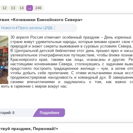
12
13
14
...
246
твие «Кочевники Енисейского Севера»
Новости
/
Пресс-релизы ЦРДБ
30 апреля Россия отмечает особенный праздник – День коренных
стране живут удивительные народы, которые веками хранят свои т
природой и знают секреты выживания в суровых условиях Севера,
В Центральной детской библиотеке этот день прошел ярко и нас
увлекательное этнографическое путешествие, чтобы ближе позна
Красноярского края, такими как энцы, нганасаны и другие. Р
настоящими кочевниками Севера, столкнувшись с задачами выж
предстояло построить традиционное жилище – чум, а затем отпр
чтобы добыть себе пропитание. С этими испытаниями юные исс
продемонстрировав находчивость и командный дух. В завершени
своими впечатлениями и задумались о том, как важно со
 жить в гармонии с миром вокруг нас.
тарий: 0
Подробнее
вуй праздник, Первомай!»