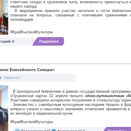
советских солдат и тружеников тыла, возможность прикоснуться
нашего народа.
В мероприятии приняли участия читатели и гости библиотеки
отвечали на вопросы, связанные с ключевыми сражениями 
полководцев.
#КрайВысокойКультуры
тарий: 0
Подробнее
ники Енисейского Севера»
5
Новости
В Центральной библиотеке в рамках государственной программы
«Пушкинская карта» 22 апреля прошло
э
тно-путешествие «Ко
Участники совершили интересное погружение в этнокультуру коре
Знакомство с самобытным культурным наследием прошло в форма
вопросы узнали о смысловых значениях этнических орнаментов в
их жилищах и национальной кухни.
#КрайВысокойКультуры