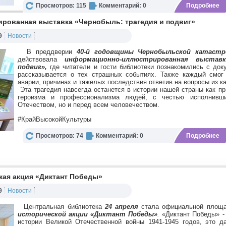
Просмотров: 115
Комментарий: 0
Подробнее
ованная выставка «Чернобыль: трагедия и подвиг»
9
Новости
В преддверии
40-й годовщины Чернобыльской катаст
действовала
информационно-иллюстрированная выстав
подвиг»,
где читатели и гости библиотеки познакомились с док
рассказывается о тех страшных событиях. Также каждый смог
аварии, причинах и тяжелых последствия ответив на вопросы из ка
Эта трагедия навсегда останется в истории нашей страны как п
героизма и профессионализма людей, с честью исполнивш
Отечеством, но и перед всем человечеством.
#КрайВысокойКультуры
Просмотров: 74
Комментарий: 0
Подробнее
кая акция «Диктант Победы»
9
Новости
Центральная библиотека
24 апреля
стала официальной площа
исторической акции «Диктант Победы»
.
«Диктант Победы» - 
истории Великой Отечественной войны 1941-1945 годов, это д