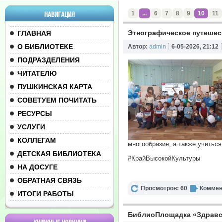
1
...
6
7
8
9
10
11
НАВИГАЦИЯ
Этнографическое путешес
ГЛАВНАЯ
О БИБЛИОТЕКЕ
Автор:
admin
6-05-2026, 21:12
ПОДРАЗДЕЛЕНИЯ
ЧИТАТЕЛЮ
ПУШКИНСКАЯ КАРТА
СОВЕТУЕМ ПОЧИТАТЬ
РЕСУРСЫ
УСЛУГИ
КОЛЛЕГАМ
многообразие, а также учиться
ДЕТСКАЯ БИБЛИОТЕКА
#КрайВысокойКультуры
НА ДОСУГЕ
ОБРАТНАЯ СВЯЗЬ
Просмотров: 60
Коммен
ИТОГИ РАБОТЫ
БиблиоПлощадка «Здравст