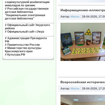
социокультурной реабилитации
инвалидов по зрению
#
Российская государственная
Информационно-иллюстрир
детская библиотека
"Национальная электронная
Автор:
Marina
28-04-2026, 17:5
детская библиотека"
______________________________
#
Официальный сайт Ужурского
района
#
Официальный сайт г.Ужур
______________________________
#
Администрация Президента
РФ
#
Правительство России
#
Министерство культуры
Красноярского края
#
Культура.РФ
Всероссийская историчес
Автор:
Marina
28-04-2026, 17:2