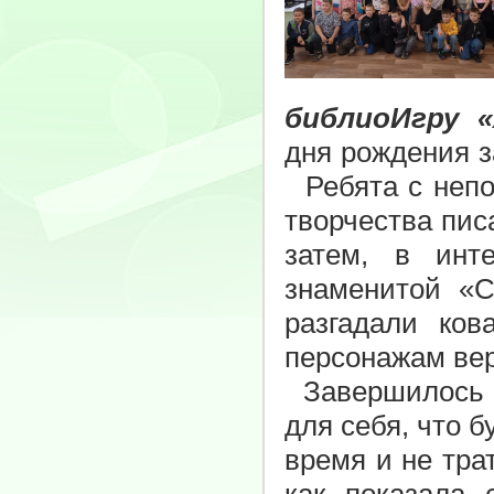
библиоИгру «
дня рождения з
Ребята с непо
творчества пис
затем, в инт
знаменитой «С
разгадали ко
персонажам вер
Завершилось м
для себя, что 
время и не тра