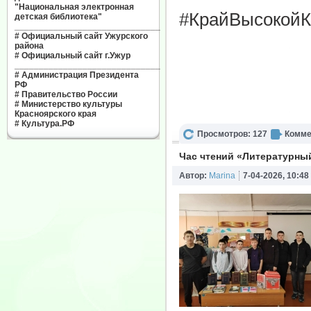
"Национальная электронная
#КрайВысокойК
детская библиотека"
______________________________
#
Официальный сайт Ужурского
района
#
Официальный сайт г.Ужур
______________________________
#
Администрация Президента
РФ
#
Правительство России
#
Министерство культуры
Красноярского края
#
Культура.РФ
Просмотров: 127
Комме
Час чтений «Литературны
Автор:
Marina
7-04-2026, 10:48