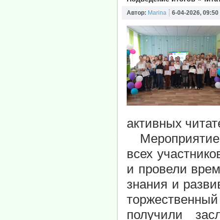
Автор:
Marina
6-04-2026, 09:50
активных чита
Мероприятие н
всех участнико
и провели врем
знания и разви
торжественны
получили за