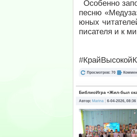
Особенно запо
песню «Медуза
юных читателей
писателя и к ми
#КрайВысокойК
Просмотров: 70
Коммен
БиблиоИгра «Жил-был ск
Автор:
Marina
6-04-2026, 08:36