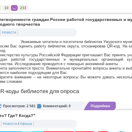
10
...
233
летворенности граждан России работой государственных и 
родного творчества
Новости
Уважаемые читатели и посетители библиотек Ужурского муни
сим Вас оценить работу библиотек округа,
отсканировав QR-код. На к
код.
истерство культуры Российской Федерации приглашает Вас принять уча
ждан работой государственных и муниципальных организаций к
рчества.
Исследование проводится с помощью анонимной анкеты.
ета заполняется просто. Внимательно прочитайте вопросы анкеты
и выб
яется наиболее подходящим
для Вас.
атите внимание – на некоторые вопросы Вы можете давать несколько
ими словами.
R-коды библиотек для опроса
Просмотров: 2 581
Комментарий: 0
Подробнее
то? Где? Когда?"
Новости
/
Афиша