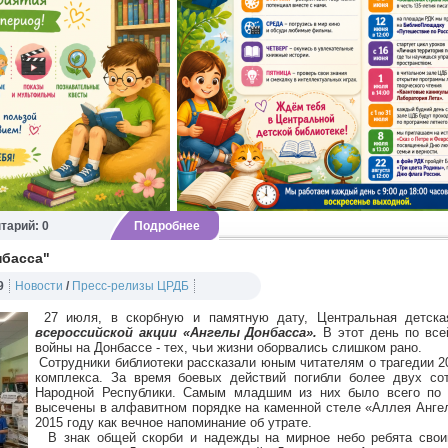
тарий: 0
Подробнее
нбасса"
9
Новости
/
Пресс-релизы ЦРДБ
27 июля, в скорбную и памятную дату, Центральная детская
всероссийской акции «Ангелы Донбасса».
В этот день по все
войны на Донбассе - тех, чьи жизни оборвались слишком рано.
Сотрудники библиотеки рассказали юным читателям о трагедии 2
комплекса. За время боевых действий погибли более двух со
Народной Республики. Самым младшим из них было всего по 
высечены в алфавитном порядке на каменной стеле «Аллея Ангел
2015 году как вечное напоминание об утрате.
В знак общей скорби и надежды на мирное небо ребята свои