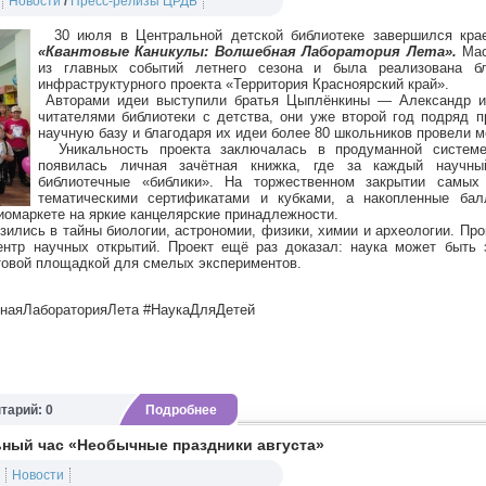
Новости
/
Пресс-релизы ЦРДБ
30 июля в Центральной детской библиотеке завершился кр
«Квантовые Каникулы: Волшебная Лаборатория Лета».
Мас
из главных событий летнего сезона и была реализована б
инфраструктурного проекта «Территория Красноярский край».
Авторами идеи выступили братья Цыплёнкины — Александр и
читателями библиотеки с детства, они уже второй год подряд
научную базу и благодаря их идеи более 80 школьников провели м
Уникальность проекта заключалась в продуманной системе
появилась личная зачётная книжка, где за каждый науч
библиотечные «библики». На торжественном закрытии самых 
тематическими сертификатами и кубками, а накопленные ба
иомаркете на яркие канцелярские принадлежности.
ились в тайны биологии, астрономии, физики, химии и археологии. Пр
центр научных открытий. Проект ещё раз доказал: наука может быть
товой площадкой для смелых экспериментов.
наяЛабораторияЛета #НаукаДляДетей
тарий: 0
Подробнее
ный час «Необычные праздники августа»
Новости