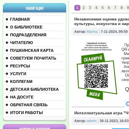
1
2
3
4
5
6
7
8
9
НАВИГАЦИЯ
Независимая оценка удов
ГЛАВНАЯ
культуры, искусства и на
О БИБЛИОТЕКЕ
Автор:
Marina
7-11-2024, 09:50
ПОДРАЗДЕЛЕНИЯ
ЧИТАТЕЛЮ
Про
QR-
ПУШКИНСКАЯ КАРТА
Мин
СОВЕТУЕМ ПОЧИТАТЬ
гра
тво
РЕСУРСЫ
Анк
явл
УСЛУГИ
Обр
сво
КОЛЛЕГАМ
Q
ДЕТСКАЯ БИБЛИОТЕКА
НА ДОСУГЕ
ОБРАТНАЯ СВЯЗЬ
ИТОГИ РАБОТЫ
Интеллектуальная игра "Ч
Автор:
admin
30-11-2023, 16:03