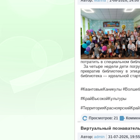
Автор:
Marina
1-08-2026, 14:00
потратить в специальном библ
За четыре недели дети погруз
превратив библиотеку в эпи
библиотека — идеальной стар
#КвантовыеКаникулы #Волшеб
#КрайВысокойКультуры
#ТерриторияКрасноярскийКрай
Просмотров: 21
Коммен
Виртуальный познаватель
Автор:
admin
31-07-2026, 19:55