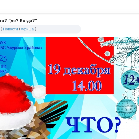
то? Где? Когда?"
Новости
/
Афиша