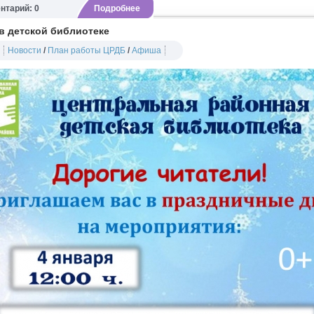
нтарий: 0
Подробнее
в детской библиотеке
Новости
/
План работы ЦРДБ
/
Афиша