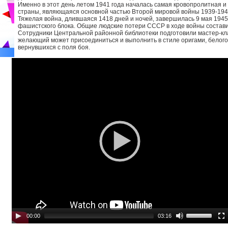
Именно в этот день летом 1941 года началась самая кровопролитная 
страны, являющаяся основной частью Второй мировой войны 1939-1945
Тяжелая война, длившаяся 1418 дней и ночей, завершилась 9 мая 194
фашистского блока. Общие людские потери СССР в ходе войны состави
Сотрудники Центральной районной библиотеки подготовили мастер-кл
желающий может присоединиться и выполнить в стиле оригами, белого
вернувшихся с поля боя.
00:00
03:16