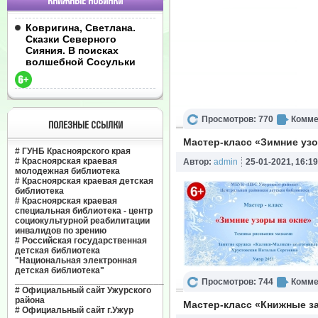
КНИЖНЫЕ НОВИНКИ
Ковригина, Светлана.
Сказки Северного
Сияния. В поисках
волшебной Сосульки
Просмотров: 770
Комме
ПОЛЕЗНЫЕ ССЫЛКИ
Мастер-класс «Зимние узо
#
ГУНБ Красноярского края
#
Красноярская краевая
Автор:
admin
25-01-2021, 16:19
молодежная библиотека
#
Красноярская краевая детская
библиотека
#
Красноярская краевая
специальная библиотека - центр
социокультурной реабилитации
инвалидов по зрению
#
Российская государственная
детская библиотека
"Национальная электронная
детская библиотека"
______________________________
Просмотров: 744
Комме
#
Официальный сайт Ужурского
района
Мастер-класс «Книжные за
#
Официальный сайт г.Ужур