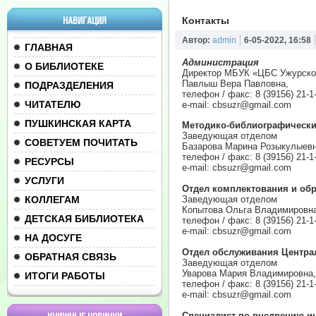
НАВИГАЦИЯ
Контакты
Автор:
admin
6-05-2022, 16:58
ГЛАВНАЯ
Администрация
О БИБЛИОТЕКЕ
Директор МБУК «ЦБС Ужурско
Павлыш Вера Павловна,
ПОДРАЗДЕЛЕНИЯ
телефон / факс: 8 (39156) 21-1
ЧИТАТЕЛЮ
e-mail:
cbsuzr@gmail.com
ПУШКИНСКАЯ КАРТА
Методико-библиографически
Заведующая отделом
СОВЕТУЕМ ПОЧИТАТЬ
Базарова Марина Розыкулыев
телефон / факс: 8 (39156) 21-1
РЕСУРСЫ
e-mail:
cbsuzr@gmail.com
УСЛУГИ
Отдел комплектования и об
КОЛЛЕГАМ
Заведующая отделом
Копытова Ольга Владимировна
ДЕТСКАЯ БИБЛИОТЕКА
телефон / факс: 8 (39156) 21-1
e-mail:
cbsuzr@gmail.com
НА ДОСУГЕ
Отдел обслуживания Центра
ОБРАТНАЯ СВЯЗЬ
Заведующая отделом
Уварова Мария Владимировна,
ИТОГИ РАБОТЫ
телефон / факс: 8 (39156) 21-1
e-mail:
cbsuzr@gmail.com
Специалист по внедрению 