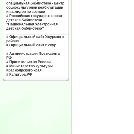
специальная библиотека - центр
социокультурной реабилитации
инвалидов по зрению
#
Российская государственная
детская библиотека
"Национальная электронная
детская библиотека"
______________________________
#
Официальный сайт Ужурского
района
#
Официальный сайт г.Ужур
______________________________
#
Администрация Президента
РФ
#
Правительство России
#
Министерство культуры
Красноярского края
#
Культура.РФ