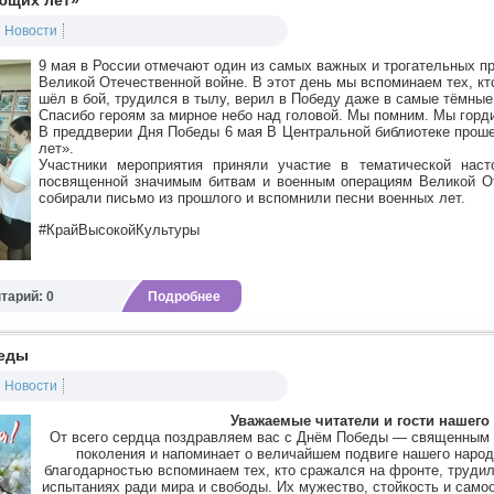
ющих лет»
Новости
9 мая в России отмечают один из самых важных и трогательных п
Великой Отечественной войне. В этот день мы вспоминаем тех, кт
шёл в бой, трудился в тылу, верил в Победу даже в самые тёмные
Спасибо героям за мирное небо над головой. Мы помним. Мы горд
В преддверии Дня Победы 6 мая В Центральной библиотеке про
лет».
Участники мероприятия приняли участие в тематической наст
посвященной значимым битвам и военным операциям Великой Оте
собирали письмо из прошлого и вспомнили песни военных лет.
#КрайВысокойКультуры
тарий: 0
Подробнее
беды
Новости
Уважаемые читатели и гости нашего 
От всего сердца поздравляем вас с Днём Победы — священным 
поколения и напоминает о величайшем подвиге нашего народа
благодарностью вспоминаем тех, кто сражался на фронте, трудил
испытаниях ради мира и свободы. Их мужество, стойкость и сам