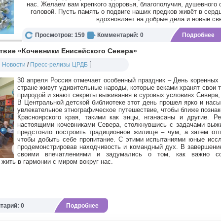
нас. Желаем вам крепкого здоровья, благополучия, душевного 
головой. Пусть память о подвиге наших предков живёт в сердц
вдохновляет на добрые дела и новые св
Просмотров: 159
Комментарий: 0
Подробнее
твие «Кочевники Енисейского Севера»
Новости
/
Пресс-релизы ЦРДБ
30 апреля Россия отмечает особенный праздник – День коренных
стране живут удивительные народы, которые веками хранят свои т
природой и знают секреты выживания в суровых условиях Севера,
В Центральной детской библиотеке этот день прошел ярко и нас
увлекательное этнографическое путешествие, чтобы ближе позна
Красноярского края, такими как энцы, нганасаны и другие. Р
настоящими кочевниками Севера, столкнувшись с задачами выж
предстояло построить традиционное жилище – чум, а затем отпр
чтобы добыть себе пропитание. С этими испытаниями юные исс
продемонстрировав находчивость и командный дух. В завершени
своими впечатлениями и задумались о том, как важно со
 жить в гармонии с миром вокруг нас.
тарий: 0
Подробнее