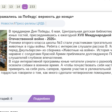
12
13
14
...
233
ражались за Победу: верность до конца»
Новости
/
Пресс-релизы ЦРДБ
В преддверии Дня Победы, 6 мая, Центральная детская библиотек
юных гостей, присоединившись к ежегодной
XVII
Международной 
Отечественной войне - 2026»
.
Ученики второго класса школы №3 стали участниками трогательно
животных в годы войны. Ребята с интересом слушали рассказ В. 
перед Джульбарсом» из сборника «Животные на войне». История 
наравне с солдатами Красной Армии приближали долгожданную П
слушателей глубокое впечатление.
В ходе интерактивной программы юные читатели узнали о разнооб
освоили собаки в военное время. А чтобы почувствовать себя нас
примерить на себя роль саперов, приняв участие в увлекательной
 гордостью говорили о том, как много сделали четвероногие помощники 
тарий: 0
Подробнее