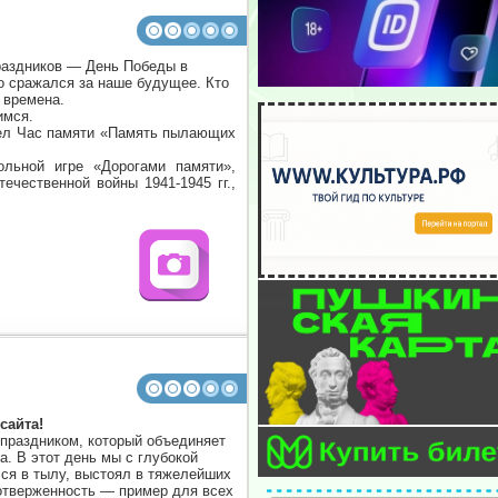
раздников — День Победы в
о сражался за наше будущее. Кто
 времена.
имся.
шел Час памяти «Память пылающих
ольной игре «Дорогами памяти»,
чественной войны 1941-1945 гг.,
сайта!
праздником, который объединяет
. В этот день мы с глубокой
ся в тылу, выстоял в тяжелейших
оотверженность — пример для всех