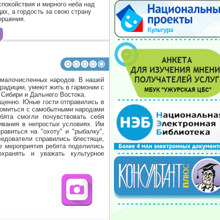
спокойствия и мирного неба над
ах, а гордость за свою страну
ершения.
 малочисленных народов. В нашей
радиции, умеют жить в гармонии с
 Сибири и Дальнего Востока.
ыщенно. Юные гости отправились в
комиться с самобытными народами
ебята смогли почувствовать себя
ивания в непростых условиях. Им
авиться на "охоту" и "рыбалку",
ледователи справились блестяще,
е мероприятия ребята поделились
хранять и уважать культурное