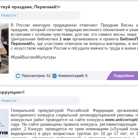
вуй праздник, Первомай!»
Новости
В России ежегодно традиционно отмечают Праздник Весны 
праздник, который сочетает традиции весеннего обновления и ува
встречаем с особыми чувствами, для нас это символ весны, мира 
Центральная библиотека
1 мая
организовала и провела
БиблиоП
Первомай!»,
где участники отвечали на вопросы викторины, в и
с искусством народов России и обсудили важность труда в жизни 
#КрайВысокойКультуры
Просмотров: 51
Комментарий: 0
Подробнее
коррупции»!
Новости
Генеральной прокуратурой Российской Федерации организов
молодежного конкурса социальной антикоррупционной рекламы «
конкурсных работ проводится на сайте конкурса
www.anticorruptio
года.
На сайте размещены правила конкурса, регламентирующие у
работ. 2 Конкурс проводится по трем номинациям («Лучший пла
видеоролик») в двух возрастных группах (от 10 до 17 лет; от 