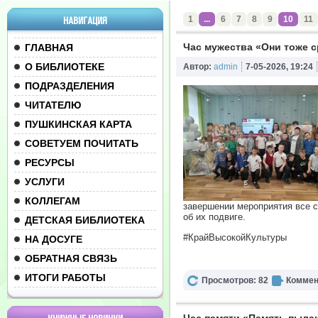
1
...
6
7
8
9
10
11
НАВИГАЦИЯ
Час мужества «Они тоже с
ГЛАВНАЯ
О БИБЛИОТЕКЕ
Автор:
admin
7-05-2026, 19:24
ПОДРАЗДЕЛЕНИЯ
ЧИТАТЕЛЮ
ПУШКИНСКАЯ КАРТА
СОВЕТУЕМ ПОЧИТАТЬ
РЕСУРСЫ
УСЛУГИ
КОЛЛЕГАМ
завершении мероприятия все с
об их подвиге.
ДЕТСКАЯ БИБЛИОТЕКА
#КрайВысокойКультуры
НА ДОСУГЕ
ОБРАТНАЯ СВЯЗЬ
ИТОГИ РАБОТЫ
Просмотров: 82
Коммен