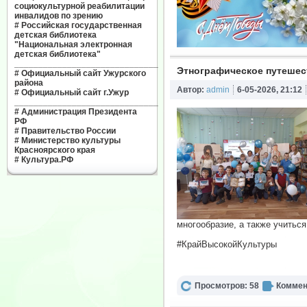
социокультурной реабилитации
инвалидов по зрению
#
Российская государственная
детская библиотека
"Национальная электронная
детская библиотека"
______________________________
Этнографическое путешес
#
Официальный сайт Ужурского
района
Автор:
admin
6-05-2026, 21:12
#
Официальный сайт г.Ужур
______________________________
#
Администрация Президента
РФ
#
Правительство России
#
Министерство культуры
Красноярского края
#
Культура.РФ
многообразие, а также учиться
#КрайВысокойКультуры
Просмотров: 58
Коммен