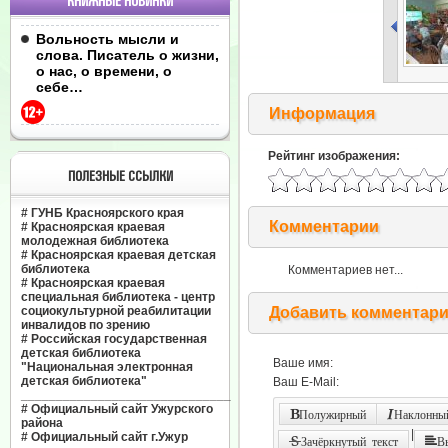
КНИЖНЫЕ НОВИНКИ
Вольность мысли и
слова. Писатель о жизни,
о нас, о времени, о
себе…
Информация
Рейтинг изображения:
ПОЛЕЗНЫЕ ССЫЛКИ
#
ГУНБ Красноярского края
Комментарии
#
Красноярская краевая
молодежная библиотека
#
Красноярская краевая детская
библиотека
Комментариев нет...
#
Красноярская краевая
специальная библиотека - центр
социокультурной реабилитации
Добавить комментар
инвалидов по зрению
#
Российская государственная
детская библиотека
Ваше имя:
"Национальная электронная
детская библиотека"
Ваш E-Mail:
______________________________
#
Официальный сайт Ужурского
Полужирный
Наклонный
района
|
#
Официальный сайт г.Ужур
Зачёркнутый текст
В