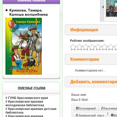
КНИЖНЫЕ НОВИНКИ
Крюкова, Тамара.
Калоша волшебника
Информация
Рейтинг изображения:
Комментарии
Комментариев нет...
Добавить комментар
ПОЛЕЗНЫЕ ССЫЛКИ
Ваше имя:
#
ГУНБ Красноярского края
Ваш E-Mail:
#
Красноярская краевая
молодежная библиотека
Полужирный
Наклонный
#
Красноярская краевая детская
библиотека
|
Зачёркнутый текст
В
#
Красноярская краевая