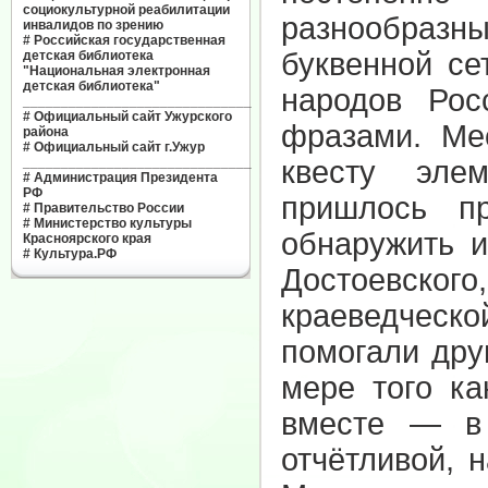
социокультурной реабилитации
разнообразн
инвалидов по зрению
#
Российская государственная
буквенной се
детская библиотека
"Национальная электронная
детская библиотека"
народов Ро
______________________________
#
Официальный сайт Ужурского
фразами. Ме
района
#
Официальный сайт г.Ужур
______________________________
квесту эле
#
Администрация Президента
РФ
пришлось пр
#
Правительство России
#
Министерство культуры
обнаружить и
Красноярского края
#
Культура.РФ
Достоевског
краеведческо
помогали дру
мере того к
вместе — в
отчётливой, 