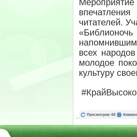
Мероприяти
впечатлени
читателей. Уч
«Библионочь 
напомнившим 
всех народов
молодое поко
культуру свое
#КрайВысоко
Просмотров: 60
Коммен