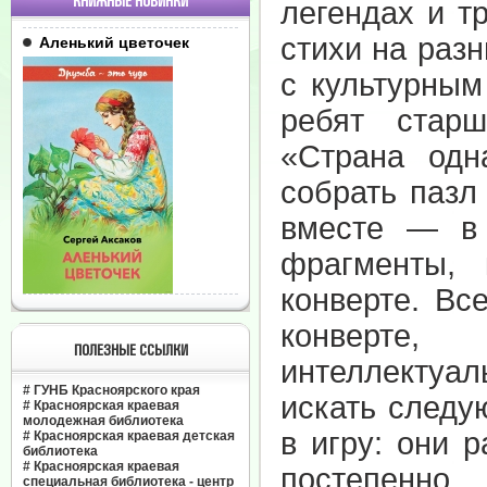
КНИЖНЫЕ НОВИНКИ
легендах и т
стихи на разн
Аленький цветочек
с культурным
ребят старш
«Страна одн
собрать пазл
вместе — в
фрагменты,
конверте. Вс
конверте,
ПОЛЕЗНЫЕ ССЫЛКИ
интеллектуал
#
ГУНБ Красноярского края
искать следу
#
Красноярская краевая
молодежная библиотека
в игру: они 
#
Красноярская краевая детская
библиотека
#
Красноярская краевая
постепенн
специальная библиотека - центр