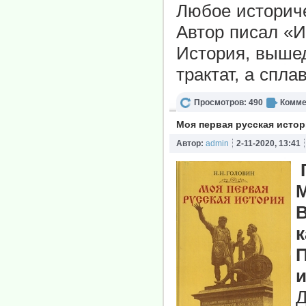
Любое историче
Автор писал «И
История, вышед
трактат, а спл
Просмотров: 490
Комме
Моя первая русская исто
Автор:
admin
2-11-2020, 13:41
М
В
к
П
и
Д