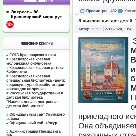
КНИЖНЫЕ НОВИНКИ
Просмотров: 482
Комме
Эверест – 96.
Красноярский маршрут.
Энциклопедия для детей. Т
Автор:
admin
2-11-2020, 13:43
ПОЛЕЗНЫЕ ССЫЛКИ
М
#
ГУНБ Красноярского края
В
#
Красноярская краевая
молодежная библиотека
и
#
Красноярская краевая детская
библиотека
#
Красноярская краевая
б
специальная библиотека - центр
социокультурной реабилитации
М
инвалидов по зрению
#
Российская государственная
П
детская библиотека
"Национальная электронная
о
детская библиотека"
______________________________
прикладного ис
#
Официальный сайт Ужурского
района
#
Официальный сайт г.Ужур
Она объединяет
______________________________
#
Администрация Президента
различных стра
РФ