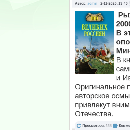
Автор:
admin
2-11-2020, 13:40
Ры
200
В э
опо
Мин
В к
сам
и И
Оригинальное п
авторское осмы
привлекут вним
Отечества.
Просмотров: 444
Комме