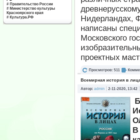
#
Правительство России
древнерусскому
#
Министерство культуры
Красноярского края
Нидерландах, Ф
#
Культура.РФ
написаны специ
Московского го
изобразительны
проектных маст
Просмотров: 511
Комме
Всемирная история в лица
Автор:
admin
2-11-2020, 13:42
Б
И
О
В
к