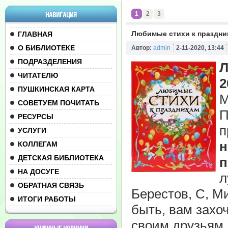
1
2
3
НАВИГАЦИЯ
Любимые стихи к праздни
ГЛАВНАЯ
О БИБЛИОТЕКЕ
Автор:
admin
2-11-2020, 13:44
ПОДРАЗДЕЛЕНИЯ
Л
ЧИТАТЕЛЮ
2
ПУШКИНСКАЯ КАРТА
М
СОВЕТУЕМ ПОЧИТАТЬ
П
РЕСУРСЫ
п
УСЛУГИ
н
КОЛЛЕГАМ
ДЕТСКАЯ БИБЛИОТЕКА
п
НА ДОСУГЕ
л
ОБРАТНАЯ СВЯЗЬ
Берестов, С, Ми
ИТОГИ РАБОТЫ
быть, вам захо
своим друзьям.