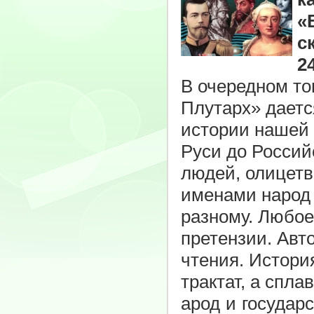
«
с
2
В очередном то
Плутарх» даетс
истории нашей 
Руси до Росси
людей, олицетв
именами народ 
разному. Любое
претензии. Авт
чтения. Истори
трактат, а спла
арод и государ