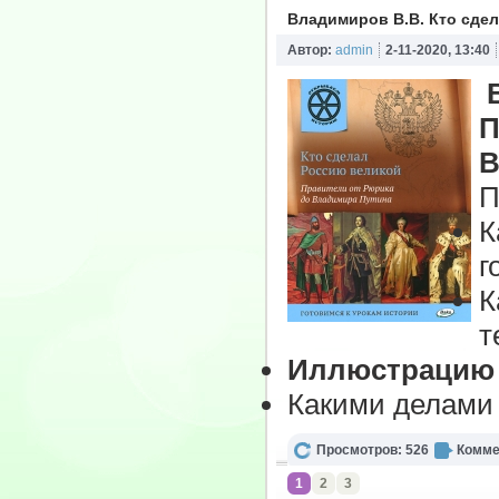
Владимиров В.В. Кто сде
Автор:
admin
2-11-2020, 13:40
П
В
П
К
г
К
т
Иллюстрацию 
Какими делами 
Просмотров: 526
Комме
1
2
3