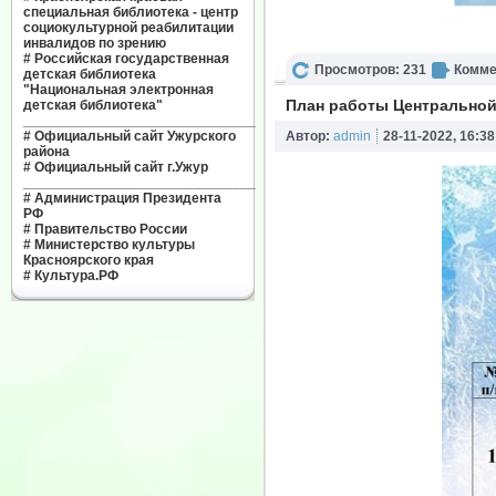
специальная библиотека - центр
социокультурной реабилитации
инвалидов по зрению
#
Российская государственная
Просмотров: 231
Комме
детская библиотека
"Национальная электронная
План работы Центральной 
детская библиотека"
______________________________
#
Официальный сайт Ужурского
Автор:
admin
28-11-2022, 16:38
района
#
Официальный сайт г.Ужур
______________________________
#
Администрация Президента
РФ
#
Правительство России
#
Министерство культуры
Красноярского края
#
Культура.РФ