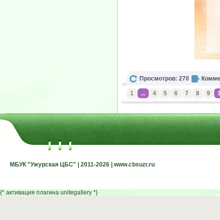
Просмотров: 270
Комме
1
...
4
5
6
7
8
9
МБУК "Ужурская ЦБС" | 2011-2026 | www.cbsuzr.ru
МБУК "Ужурская ЦБС" | 2011-2026 | www.cbsuzr.ru
{* активация плагина unitegallery *}