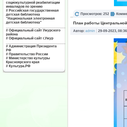
социокультурной реабилитации
инвалидов по зрению
#
Российская государственная
Просмотров: 252
Комме
детская библиотека
"Национальная электронная
детская библиотека"
План работы Центральной 
______________________________
#
Официальный сайт Ужурского
Автор:
admin
29-09-2023, 08:36
района
#
Официальный сайт г.Ужур
______________________________
#
Администрация Президента
РФ
#
Правительство России
#
Министерство культуры
Красноярского края
#
Культура.РФ