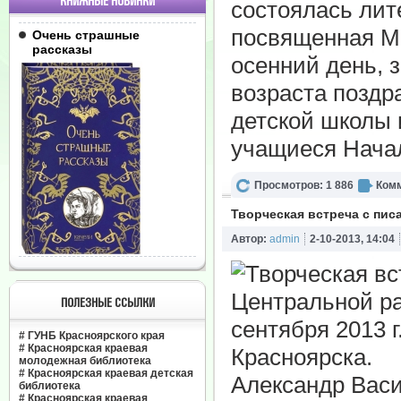
КНИЖНЫЕ НОВИНКИ
состоялась лит
посвященная М
Очень страшные
рассказы
осенний день, 
возраста поздр
детской школы 
учащиеся Начал
Просмотров: 1 886
Комм
Творческая встреча с писа
Автор:
admin
2-10-2013, 14:04
Центральной р
ПОЛЕЗНЫЕ ССЫЛКИ
сентября 2013 г
#
ГУНБ Красноярского края
#
Красноярская краевая
Красноярска.
молодежная библиотека
#
Красноярская краевая детская
Александр Васи
библиотека
#
Красноярская краевая