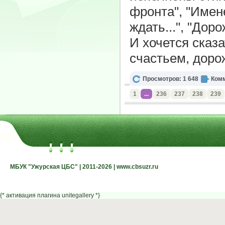
фронта", "Имене
ждать...", "Дор
И хочется сказ
счастьем, дорож
Просмотров: 1 648
Комм
1
...
236
237
238
239
МБУК "Ужурская ЦБС" | 2011-2026 | www.cbsuzr.ru
МБУК "Ужурская ЦБС" | 2011-2026 | www.cbsuzr.ru
{* активация плагина unitegallery *}