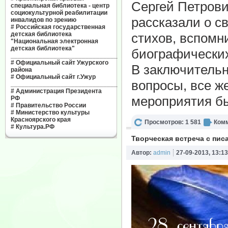
Сергей Петров
специальная библиотека - центр
социокультурной реабилитации
рассказали о с
инвалидов по зрению
#
Российская государственная
детская библиотека
стихов, вспомн
"Национальная электронная
детская библиотека"
биографических
______________________________
#
Официальный сайт Ужурского
В заключительн
района
#
Официальный сайт г.Ужур
вопросы, все ж
______________________________
#
Администрация Президента
мероприятия бы
РФ
#
Правительство России
#
Министерство культуры
Красноярского края
Просмотров: 1 581
Комм
#
Культура.РФ
Творческая встреча с пис
Автор:
admin
27-09-2013, 13:13