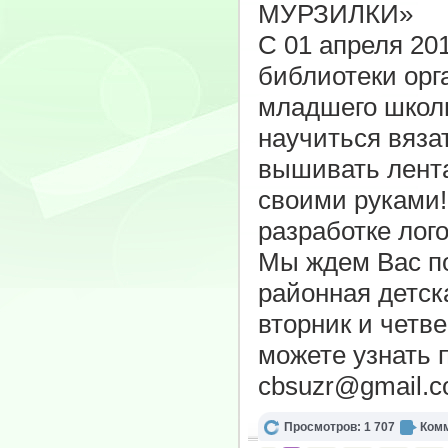
С 01 апреля 20
библиотеки орг
младшего школ
научиться вяза
вышивать лента
своими руками!
разработке лого
Мы ждем Вас по 
районная детск
вторник и четв
можете узнать п
cbsuzr@gmail.co
Просмотров: 1 707
Комм