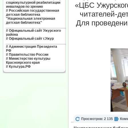
социокультурной реабилитации
«ЦБС Ужурског
инвалидов по зрению
#
Российская государственная
читателей-де
детская библиотека
"Национальная электронная
Для проведени
детская библиотека"
______________________________
#
Официальный сайт Ужурского
района
#
Официальный сайт г.Ужур
______________________________
#
Администрация Президента
РФ
#
Правительство России
#
Министерство культуры
Красноярского края
#
Культура.РФ
Просмотров: 2 135
Комм