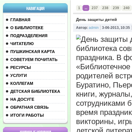
1
...
237
238
239
240
НАВИГАЦИЯ
День защиты детей
ГЛАВНАЯ
О БИБЛИОТЕКЕ
Автор:
admin
3-06-2013, 10:35
ПОДРАЗДЕЛЕНИЯ
ЧИТАТЕЛЮ
библиотека сов
ПУШКИНСКАЯ КАРТА
праздника. В ф
СОВЕТУЕМ ПОЧИТАТЬ
«Библиотечное ц
РЕСУРСЫ
родителей встр
УСЛУГИ
Буратино, Пьер
КОЛЛЕГАМ
ДЕТСКАЯ БИБЛИОТЕКА
книги, журналы
НА ДОСУГЕ
сотрудниками б
ОБРАТНАЯ СВЯЗЬ
время праздник
ИТОГИ РАБОТЫ
викторины, игр
детской литера