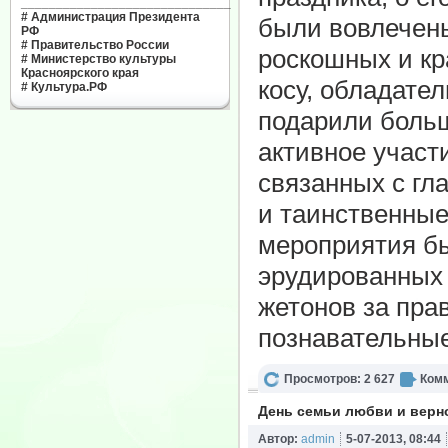
______________________________
#
Администрация Президента
были вовлечен
РФ
#
Правительство России
роскошных и кр
#
Министерство культуры
Красноярского края
косу, обладате
#
Культура.РФ
подарили больш
активное участ
связанных с гл
и таинственные
мероприятия б
эрудированных
жетонов за пра
познавательные
Просмотров: 2 627
Комм
День семьи любви и верн
Автор:
admin
5-07-2013, 08:44