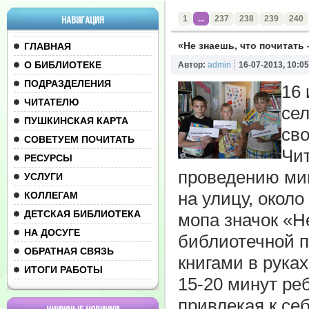
1
...
237
238
239
240
НАВИГАЦИЯ
«Не знаешь, что почитать 
ГЛАВНАЯ
О БИБЛИОТЕКЕ
Автор:
admin
16-07-2013, 10:05
ПОДРАЗДЕЛЕНИЯ
16 
ЧИТАТЕЛЮ
се
ПУШКИНСКАЯ КАРТА
сво
СОВЕТУЕМ ПОЧИТАТЬ
Чит
РЕСУРСЫ
проведению мин
УСЛУГИ
на улицу, около
КОЛЛЕГАМ
ДЕТСКАЯ БИБЛИОТЕКА
мопа значок «Не
НА ДОСУГЕ
библиотечной п
ОБРАТНАЯ СВЯЗЬ
книгами в рука
ИТОГИ РАБОТЫ
15-20 минут ре
привлекая к се