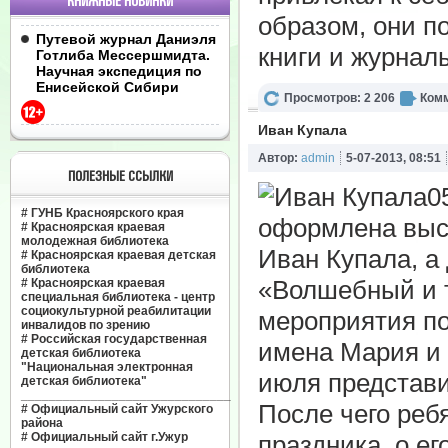
КНИЖНЫЕ НОВИНКИ
образом, они п
Путевой журнал Даниэля
книги и журнал
Готлиба Мессершмидта.
Научная экспедиция по
Енисейской Сибири
Просмотров: 2 206
Комм
Иван Купала
Автор:
admin
5-07-2013, 08:51
ПОЛЕЗНЫЕ ССЫЛКИ
0
#
ГУНБ Красноярского края
оформлена выст
#
Красноярская краевая
молодежная библиотека
Иван Купала, а
#
Красноярская краевая детская
библиотека
«Волшебный и т
#
Красноярская краевая
специальная библиотека - центр
социокультурной реабилитации
мероприятия по
инвалидов по зрению
#
Российская государственная
имена Мария и 
детская библиотека
"Национальная электронная
июля представи
детская библиотека"
______________________________
После чего реб
#
Официальный сайт Ужурского
района
#
Официальный сайт г.Ужур
праздника, о ег