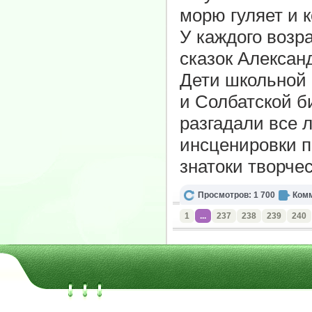
морю гуляет и 
У каждого возр
сказок Алексан
Дети школьной 
и Солбатской б
разгадали все 
инсценировки п
знатоки творче
Просмотров: 1 700
Комм
1
...
237
238
239
240
МБУК "Ужурская ЦБС" | 2011-2026 | www.cbsuzr.ru