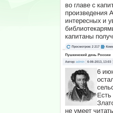
во главе с кап
произведения А
интересных и у
библиотекарями
капитаны получ
Просмотров: 2 217
Комм
Пушкинский день России
Автор:
admin
6-06-2013, 13:03
6 ию
оста
сель
Есть
Злат
не умеет читать