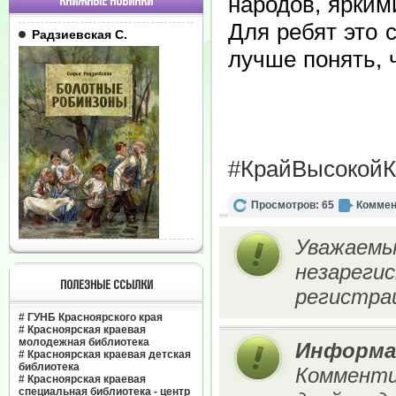
народов, ярки
КНИЖНЫЕ НОВИНКИ
Для ребят это 
Радзиевская С.
лучше понять, 
#КрайВысокойК
Просмотров: 65
Коммен
Уважаемы
незареги
ПОЛЕЗНЫЕ ССЫЛКИ
регистрац
#
ГУНБ Красноярского края
#
Красноярская краевая
молодежная библиотека
Информа
#
Красноярская краевая детская
библиотека
Комменти
#
Красноярская краевая
специальная библиотека - центр