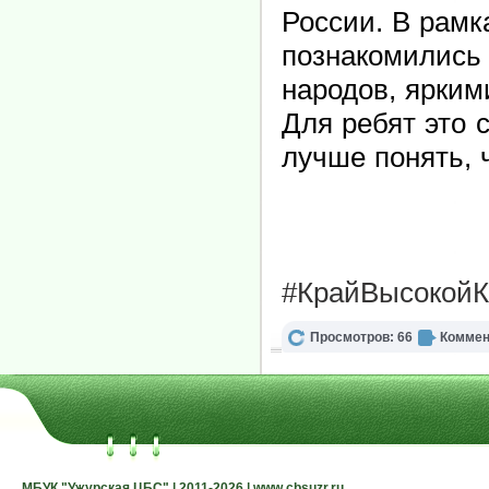
России. В рамк
познакомились 
народов, ярки
Для ребят это 
лучше понять, 
#КрайВысокойК
Просмотров: 66
Коммен
МБУК "Ужурская ЦБС" | 2011-2026 | www.cbsuzr.ru
МБУК "Ужурская ЦБС" | 2011-2026 | www.cbsuzr.ru