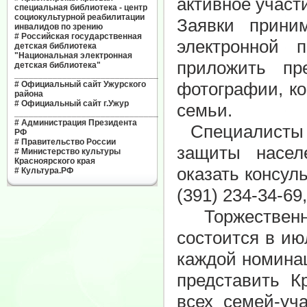
активное участи
специальная библиотека - центр
социокультурной реабилитации
Заявки прини
инвалидов по зрению
#
Российская государственная
электронной 
детская библиотека
"Национальная электронная
приложить пр
детская библиотека"
______________________________
фотографии, к
#
Официальный сайт Ужурского
района
#
Официальный сайт г.Ужур
семьи.
______________________________
#
Администрация Президента
Специалисты Р
РФ
#
Правительство России
защиты насел
#
Министерство культуры
Красноярского края
оказать консул
#
Культура.РФ
(391) 234-34-69,
Торжественно
состоится в ию
каждой номина
представить К
всех семей-уч