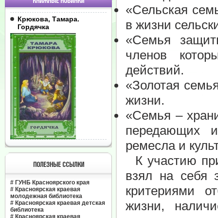
КНИЖНЫЕ НОВИНКИ
«Сельская сем
Крюкова, Тамара.
в жизни сельск
Гордячка
«Семья защит
членов котор
действий.
«Золотая семья
жизни.
«Семья – хран
передающих и
ремесла и куль
К участию при
ПОЛЕЗНЫЕ ССЫЛКИ
взял на себя 
#
ГУНБ Красноярского края
критериями о
#
Красноярская краевая
молодежная библиотека
жизни, налич
#
Красноярская краевая детская
библиотека
#
Красноярская краевая