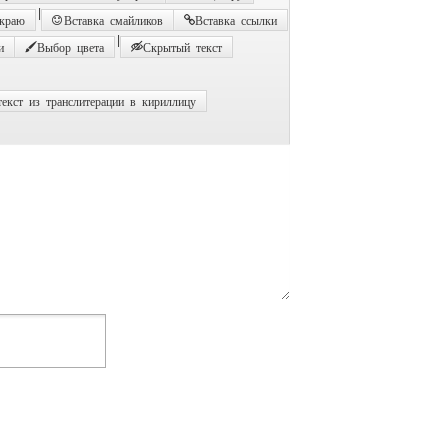
|
 краю
Вставка смайликов
Вставка ссылки
|
и
Выбор цвета
Скрытый текст
екст из транслитерации в кириллицу