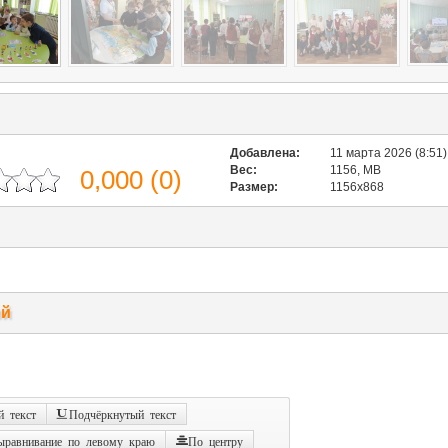
Добавлена:
11 марта 2026 (8:51)
Вес:
1156, MB
0,000
(
0
)
Размер:
1156x868
ий
 текст
Подчёркнутый текст
ыравнивание по левому краю
По центру