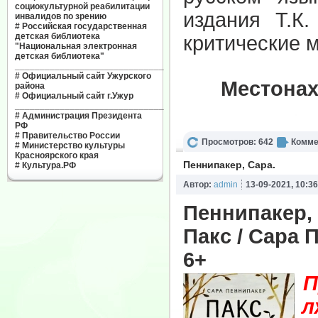
социокультурной реабилитации
издания Т.К
инвалидов по зрению
#
Российская государственная
детская библиотека
критические 
"Национальная электронная
детская библиотека"
______________________________
#
Официальный сайт Ужурского
Местонах
района
#
Официальный сайт г.Ужур
______________________________
#
Администрация Президента
РФ
#
Правительство России
Просмотров: 642
Комме
#
Министерство культуры
Красноярского края
Пеннипакер, Сара.
#
Культура.РФ
Автор:
admin
13-09-2021, 10:36
Пеннипакер, 
Пакс / Сара П
6+
П
л