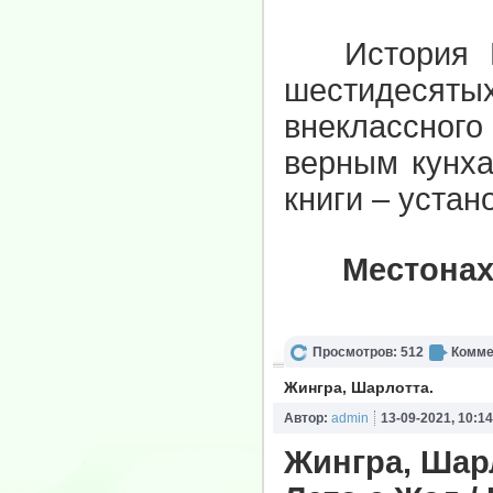
История Би
шестидесятых
внеклассного
верным кунх
книги – устан
Местонах
Просмотров: 512
Комме
Жингра, Шарлотта.
Автор:
admin
13-09-2021, 10:14
Жингра, Шар