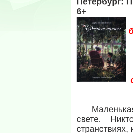
Петербург: П
6+
Маленькая 
свете. Ник
странствиях, 