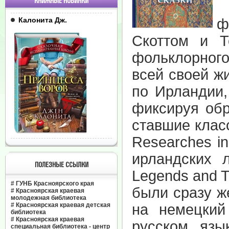
КНИЖНЫЕ НОВИНКИ
Т
Калонита Дж.
ф
Скоттом и Т
фольклорног
всей своей ж
по Ирландии,
фиксируя обр
ставшие клас
Researches in
ирландских 
ПОЛЕЗНЫЕ ССЫЛКИ
Legends and Tr
#
ГУНБ Красноярского края
были сразу ж
#
Красноярская краевая
молодежная библиотека
#
Красноярская краевая детская
на немецкий
библиотека
#
Красноярская краевая
русском язы
специальная библиотека - центр