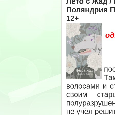
Лето с Жад /
Поляндрия Пр
12+
од
Те
по
Та
волосами и с
своим стар
полуразрушен
не учёл реши