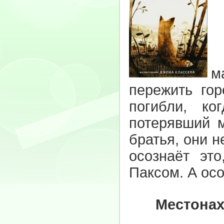
П
м
пережить гор
погибли, к
потерявший м
братья, они н
осознаёт это
Паксом. А осо
Местонах