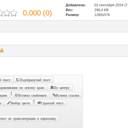
Добавлена:
03 сентября 2024 (7
Вес:
298,4 KB
0,000
(
0
)
Размер:
1280x576
ий
 текст
Подчёркнутый текст
ыравнивание по левому краю
По центру
|
 краю
Вставка смайликов
Вставка ссылки
|
и
Выбор цвета
Скрытый текст
екст из транслитерации в кириллицу