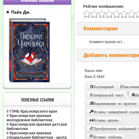
КНИЖНЫЕ НОВИНКИ
Рейтинг изображения:
Пайк Дж.
Комментарии
Комментариев нет...
Добавить комментар
Ваше имя:
Ваш E-Mail:
Полужирный
Наклонный
|
Зачёркнутый текст
В
ПОЛЕЗНЫЕ ССЫЛКИ
Выравнивание по правому
#
ГУНБ Красноярского края
Вставка защищённой ссылк
#
Красноярская краевая
молодежная библиотека
Вставка цитаты
#
Красноярская краевая детская
библиотека
Преобразовать выбранный т
#
Красноярская краевая
Вставка спойлера
специальная библиотека - центр