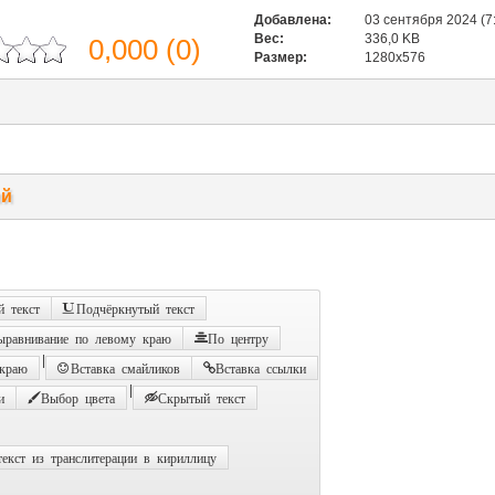
Добавлена:
03 сентября 2024 (7
Вес:
336,0 KB
0,000
(
0
)
Размер:
1280x576
ий
 текст
Подчёркнутый текст
ыравнивание по левому краю
По центру
|
 краю
Вставка смайликов
Вставка ссылки
|
и
Выбор цвета
Скрытый текст
екст из транслитерации в кириллицу