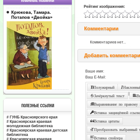
КНИЖНЫЕ НОВИНКИ
Рейтинг изображения:
Крюкова, Тамара.
Потапов «Двойка»
Комментарии
Комментариев нет...
Добавить комментар
Ваше имя:
Ваш E-Mail:
Полужирный
Наклонный
|
Зачёркнутый текст
В
Выравнивание по правому
ПОЛЕЗНЫЕ ССЫЛКИ
Вставка защищённой ссылк
#
ГУНБ Красноярского края
Вставка цитаты
#
Красноярская краевая
молодежная библиотека
Преобразовать выбранный т
#
Красноярская краевая детская
библиотека
Вставка спойлера
#
Красноярская краевая