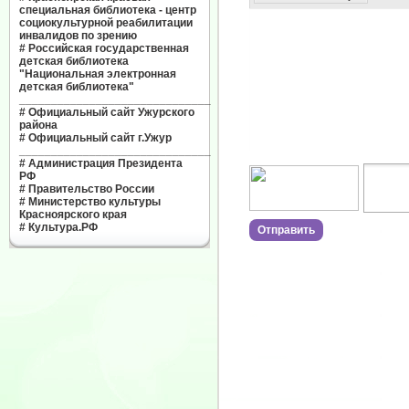
специальная библиотека - центр
социокультурной реабилитации
инвалидов по зрению
#
Российская государственная
детская библиотека
"Национальная электронная
детская библиотека"
______________________________
#
Официальный сайт Ужурского
района
#
Официальный сайт г.Ужур
______________________________
#
Администрация Президента
РФ
#
Правительство России
#
Министерство культуры
Красноярского края
#
Культура.РФ