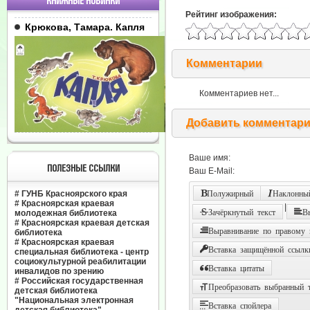
КНИЖНЫЕ НОВИНКИ
Рейтинг изображения:
Крюкова, Тамара. Капля
Комментарии
Комментариев нет...
Добавить комментар
Ваше имя:
ПОЛЕЗНЫЕ ССЫЛКИ
Ваш E-Mail:
#
ГУНБ Красноярского края
Полужирный
Наклонный
#
Красноярская краевая
|
Зачёркнутый текст
В
молодежная библиотека
#
Красноярская краевая детская
Выравнивание по правому
библиотека
#
Красноярская краевая
Вставка защищённой ссылк
специальная библиотека - центр
социокультурной реабилитации
Вставка цитаты
инвалидов по зрению
#
Российская государственная
Преобразовать выбранный т
детская библиотека
"Национальная электронная
Вставка спойлера