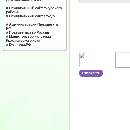
детская библиотека"
______________________________
#
Официальный сайт Ужурского
района
#
Официальный сайт г.Ужур
______________________________
#
Администрация Президента
РФ
#
Правительство России
#
Министерство культуры
Красноярского края
#
Культура.РФ