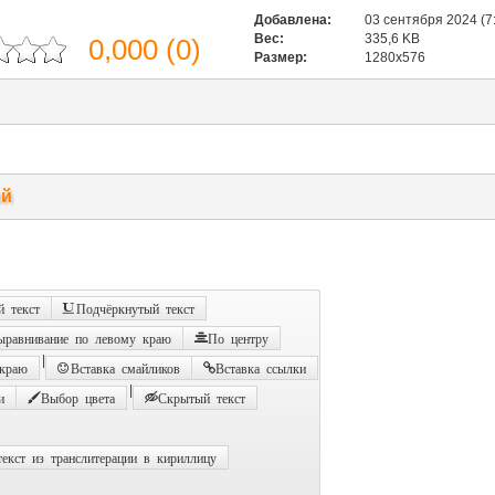
Добавлена:
03 сентября 2024 (7
Вес:
335,6 KB
0,000
(
0
)
Размер:
1280x576
ий
 текст
Подчёркнутый текст
ыравнивание по левому краю
По центру
|
 краю
Вставка смайликов
Вставка ссылки
|
и
Выбор цвета
Скрытый текст
екст из транслитерации в кириллицу