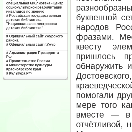
специальная библиотека - центр
разнообразн
социокультурной реабилитации
инвалидов по зрению
буквенной се
#
Российская государственная
детская библиотека
"Национальная электронная
народов Ро
детская библиотека"
______________________________
фразами. Ме
#
Официальный сайт Ужурского
района
квесту эле
#
Официальный сайт г.Ужур
______________________________
#
Администрация Президента
пришлось пр
РФ
#
Правительство России
обнаружить и
#
Министерство культуры
Красноярского края
Достоевског
#
Культура.РФ
краеведческо
помогали дру
мере того к
вместе — в
отчётливой, 