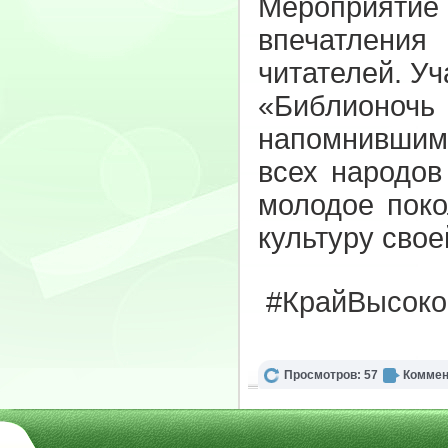
Мероприяти
впечатлени
читателей. Уч
«Библионочь 
напомнившим 
всех народов
молодое поко
культуру свое
#КрайВысоко
Просмотров: 57
Коммен