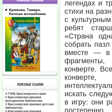
КНИЖНЫЕ НОВИНКИ
легендах и т
стихи на разн
Крюкова, Тамара.
Калоша волшебника
с культурным
ребят старш
«Страна одн
собрать пазл
вместе — в
фрагменты,
конверте. Вс
конверте,
интеллектуал
ПОЛЕЗНЫЕ ССЫЛКИ
искать следу
#
ГУНБ Красноярского края
#
Красноярская краевая
в игру: они 
молодежная библиотека
#
Красноярская краевая детская
библиотека
постепенн
#
Красноярская краевая