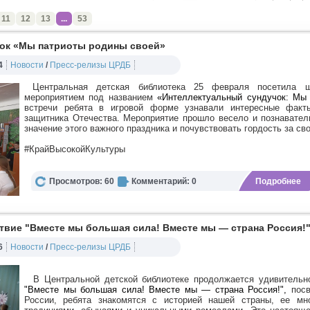
11
12
13
...
53
ок «Мы патриоты родины своей»
4
Новости
/
Пресс-релизы ЦРДБ
Центральная детская библиотека 25 февраля посетила шк
мероприятием под названием
«Интеллектуальный сундучок: Мы
встречи ребята в игровой форме узнавали интересные факт
защитника Отечества. Мероприятие прошло весело и познавател
значение этого важного праздника и почувствовать гордость за св
#КрайВысокойКультуры
Просмотров: 60
Комментарий: 0
Подробнее
твие "Вместе мы большая сила! Вместе мы — страна Россия!
6
Новости
/
Пресс-релизы ЦРДБ
В Центральной детской библиотеке продолжается удивитель
"Вместе мы большая сила! Вместе мы — страна Россия!",
посв
России, ребята знакомятся с историей нашей страны, ее мн