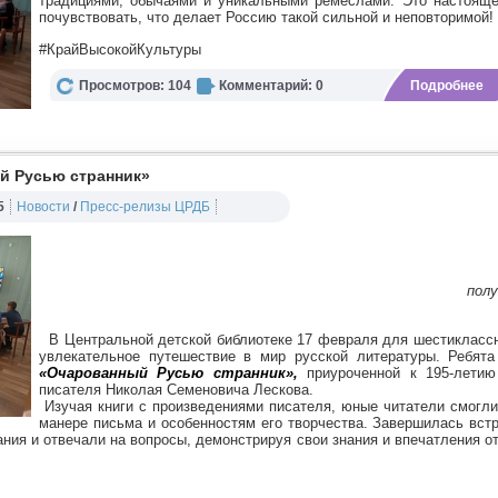
традициями, обычаями и уникальными ремеслами. Это настояще
почувствовать, что делает Россию такой сильной и неповторимой!
#КрайВысокойКультуры
Просмотров: 104
Комментарий: 0
Подробнее
й Русью странник»
5
Новости
/
Пресс-релизы ЦРДБ
пол
В Центральной детской библиотеке 17 февраля для шестикласс
увлекательное путешествие в мир русской литературы. Ребят
«Очарованный Русью странник»,
приуроченной к 195-лети
писателя Николая Семеновича Лескова.
Изучая книги с произведениями писателя, юные читатели смогли
манере письма и особенностям его творчества. Завершилась встр
ния и отвечали на вопросы, демонстрируя свои знания и впечатления о