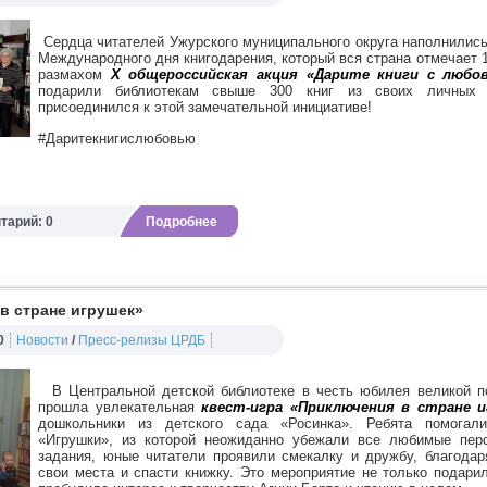
Сердца читателей Ужурского муниципального округа наполнились
Международного дня книгодарения, который вся страна отмечает
размахом
X общероссийская акция «Дарите книги с любо
подарили библиотекам свыше 300 книг из своих личных 
присоединился к этой замечательной инициативе!
#Даритекнигислюбовью
тарий: 0
Подробнее
в стране игрушек»
0
Новости
/
Пресс-релизы ЦРДБ
В Центральной детской библиотеке в честь юбилея великой п
прошла увлекательная
квест-игра «Приключения в стране и
дошкольники из детского сада «Росинка». Ребята помогал
«Игрушки», из которой неожиданно убежали все любимые пер
задания, юные читатели проявили смекалку и дружбу, благодар
свои места и спасти книжку. Это мероприятие не только подари