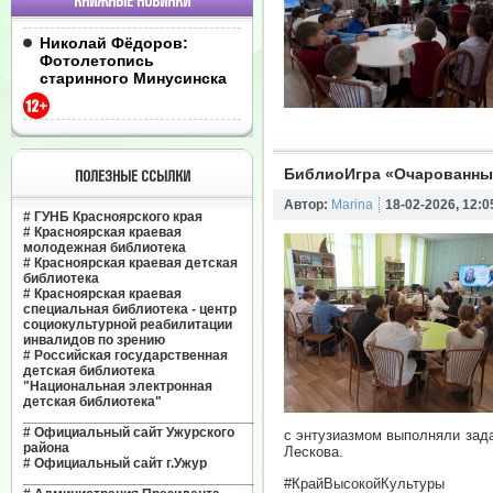
КНИЖНЫЕ НОВИНКИ
Николай Фёдоров:
Фотолетопись
старинного Минусинска
БиблиоИгра «Очарованны
ПОЛЕЗНЫЕ ССЫЛКИ
Автор:
Marina
18-02-2026, 12:0
#
ГУНБ Красноярского края
#
Красноярская краевая
молодежная библиотека
#
Красноярская краевая детская
библиотека
#
Красноярская краевая
специальная библиотека - центр
социокультурной реабилитации
инвалидов по зрению
#
Российская государственная
детская библиотека
"Национальная электронная
детская библиотека"
______________________________
#
Официальный сайт Ужурского
с энтузиазмом выполняли зада
района
Лескова.
#
Официальный сайт г.Ужур
______________________________
#КрайВысокойКультуры