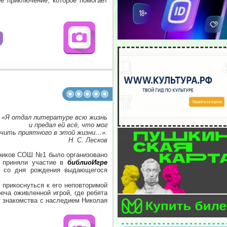
е приключение, которое помогает
«Я отдал литературе всю жизнь
и предал ей всё, что мог
учить приятного в этой жизни…».
Н. С. Лесков
ников СОШ №1 было организовано
а приняли участие в
библиоИгре
ю со дня рождения выдающегося
 прикоснуться к его неповторимой
еча оживленной игрой, где ребята
т знакомства с наследием Николая