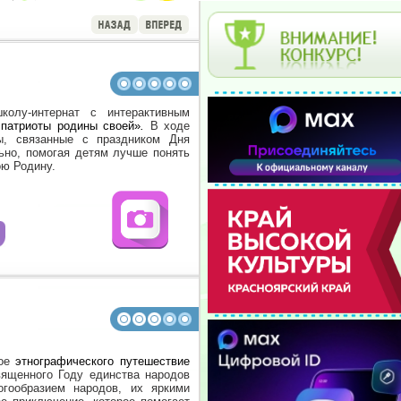
олу-интернат с интерактивным
 патриоты родины своей»
.
В ходе
ы, связанные с праздником Дня
ьно, помогая детям лучше понять
ою Родину.
"
ное
этнографического путешествие
ященного Году единства народов
огообразием народов, их яркими