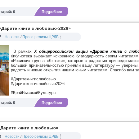
тарий: 0
Подробнее
«Дарите книги с любовью-2026»
7
Новости
/
Пресс-релизы ЦРДБ
В рамках
X
общероссийской акции «Дарите книги с любо
библиотека выражает искреннюю благодарность своим читателя
«Росинки» группа «Лютики», которые с радостью присоединились
большой признательностью приняли вашу литературу — уверены, 
радость и новые открытия нашим юным читателям! Спасибо вам за
#Даритекнигислюбовью
#Даритекнигислюбовью2026
#КрайВысокойКультуры
тарий: 0
Подробнее
«Дарите книги с любовью»
0
Новости
/
Пресс-релизы ЦРДБ