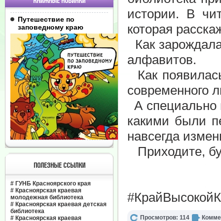
КНИЖНЫЕ НОВИНКИ
истории. В чи
Путешествие по
которая расска
заповедному краю
Как зарождалас
алфавитов.
Как появилась
современного л
А специально п
какими были пе
навсегда изме
Приходите, буд
ПОЛЕЗНЫЕ ССЫЛКИ
#
ГУНБ Красноярского края
#
Красноярская краевая
#КрайВысокойК
молодежная библиотека
#
Красноярская краевая детская
библиотека
Просмотров: 114
Комме
#
Красноярская краевая