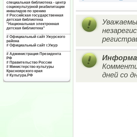
специальная библиотека - центр
социокультурной реабилитации
инвалидов по зрению
#
Российская государственная
детская библиотека
Уважаемы
"Национальная электронная
детская библиотека"
незареги
______________________________
#
Официальный сайт Ужурского
регистрац
района
#
Официальный сайт г.Ужур
______________________________
#
Администрация Президента
Информа
РФ
#
Правительство России
Комменти
#
Министерство культуры
Красноярского края
дней со д
#
Культура.РФ