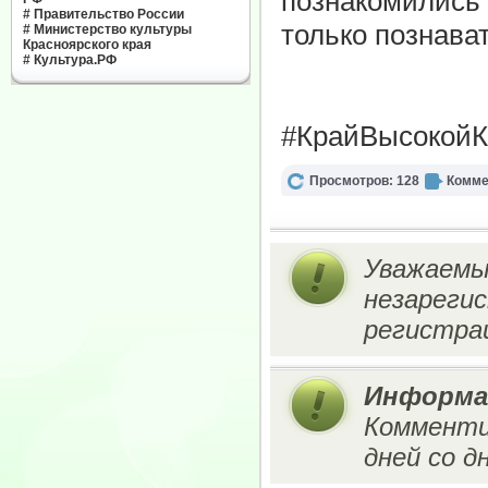
познакомились 
#
Правительство России
только познават
#
Министерство культуры
Красноярского края
#
Культура.РФ
#КрайВысокойК
Просмотров: 128
Комме
Уважаемы
незареги
регистрац
Информа
Комменти
дней со д