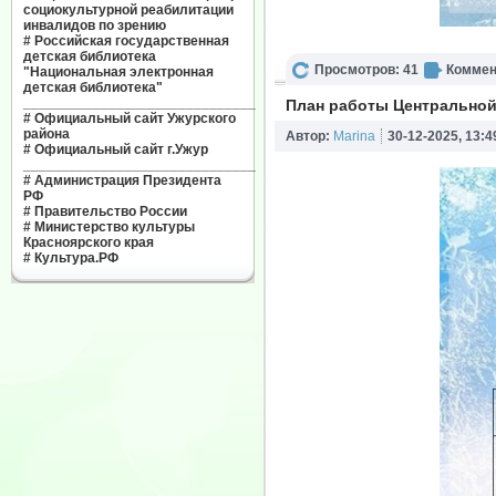
социокультурной реабилитации
инвалидов по зрению
#
Российская государственная
детская библиотека
Просмотров: 41
Коммен
"Национальная электронная
детская библиотека"
______________________________
План работы Центральной
#
Официальный сайт Ужурского
района
Автор:
Marina
30-12-2025, 13:4
#
Официальный сайт г.Ужур
______________________________
#
Администрация Президента
РФ
#
Правительство России
#
Министерство культуры
Красноярского края
#
Культура.РФ