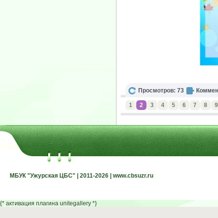
Просмотров: 73
Коммен
1
2
3
4
5
6
7
8
9
МБУК "Ужурская ЦБС" | 2011-2026 | www.cbsuzr.ru
МБУК "Ужурская ЦБС" | 2011-2026 | www.cbsuzr.ru
{* активация плагина unitegallery *}