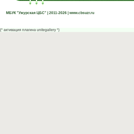
МБУК "Ужурская ЦБС" | 2011-2026 | www.cbsuzr.ru
МБУК "Ужурская ЦБС" | 2011-2026 | www.cbsuzr.ru
{* активация плагина unitegallery *}