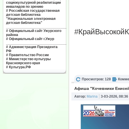
социокультурной реабилитации
инвалидов по зрению
#
Российская государственная
детская библиотека
"Национальная электронная
детская библиотека"
______________________________
#КрайВысокойК
#
Официальный сайт Ужурского
района
#
Официальный сайт г.Ужур
______________________________
#
Администрация Президента
РФ
#
Правительство России
#
Министерство культуры
Красноярского края
#
Культура.РФ
Просмотров: 128
Комме
Афиша "Кочевники Енисей
Автор:
Marina
3-03-2026, 08:36