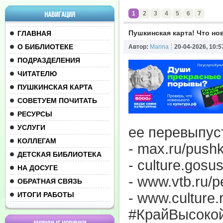
1
2
3
4
5
6
7
НАВИГАЦИЯ
Пушкинская карта! Что но
ГЛАВНАЯ
О БИБЛИОТЕКЕ
Автор:
Marina
20-04-2026, 10:5
ПОДРАЗДЕЛЕНИЯ
ЧИТАТЕЛЮ
ПУШКИНСКАЯ КАРТА
СОВЕТУЕМ ПОЧИТАТЬ
РЕСУРСЫ
УСЛУГИ
ее перевыпуст
КОЛЛЕГАМ
-
max.ru/pushki
ДЕТСКАЯ БИБЛИОТЕКА
-
culture.gosus
НА ДОСУГЕ
-
www.vtb.ru/pe
ОБРАТНАЯ СВЯЗЬ
-
www.culture.
ИТОГИ РАБОТЫ
#КрайВысоко