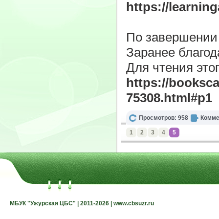
https://learnin
По завершении 
Заранее благод
Для чтения это
https://booksca
75308.html#p1
Просмотров: 958
Комме
1
2
3
4
5
МБУК "Ужурская ЦБС" | 2011-2026 | www.cbsuzr.ru
МБУК "Ужурская ЦБС" | 2011-2026 | www.cbsuzr.ru