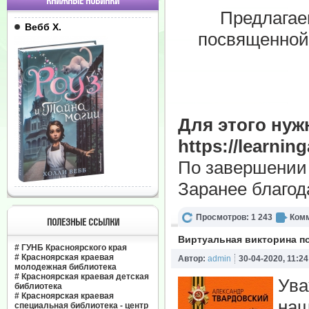
КНИЖНЫЕ НОВИНКИ
Предлагае
Вебб Х.
посвященной
Для этого нуж
https://learnin
По завершении 
Заранее благод
Просмотров: 1 243
Комм
ПОЛЕЗНЫЕ ССЫЛКИ
Виртуальная викторина по
#
ГУНБ Красноярского края
#
Красноярская краевая
Автор:
admin
30-04-2020, 11:24
молодежная библиотека
#
Красноярская краевая детская
Ува
библиотека
#
Красноярская краевая
наш
специальная библиотека - центр