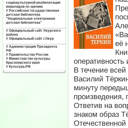
социокультурной реабилитации
Пре
инвалидов по зрению
#
Российская государственная
детская библиотека
пос
"Национальная электронная
детская библиотека"
Але
______________________________
#
Официальный сайт Ужурского
«Ва
района
#
Официальный сайт г.Ужур
её 
______________________________
#
Администрация Президента
Кни
РФ
#
Правительство России
#
Министерство культуры
оперативность 
Красноярского края
#
Культура.РФ
В течение всей
Василий Тёркин
минуту передыш
произведения, 
Ответив на воп
знаком образ Т
Отечественной 