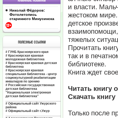
КНИЖНЫЕ НОВИНКИ
и власти. Маль
Николай Фёдоров:
жестоком мире.
Фотолетопись
старинного Минусинска
детское произв
взаимопомощи, 
тяжелых ситуац
ПОЛЕЗНЫЕ ССЫЛКИ
Прочитать книг
#
ГУНБ Красноярского края
так и в печатн
#
Красноярская краевая
молодежная библиотека
библиотеке.
#
Красноярская краевая детская
библиотека
Книга ждет свое
#
Красноярская краевая
специальная библиотека - центр
социокультурной реабилитации
инвалидов по зрению
#
Российская государственная
Читать книгу 
детская библиотека
"Национальная электронная
Скачать книгу
детская библиотека"
______________________________
#
Официальный сайт Ужурского
района
#
Официальный сайт г.Ужур
Только после п
______________________________