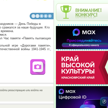
раздников — День Победы в
о сражался за наше будущее. Кто
 времена.
имся.
шел Час памяти «Память пылающих
ольной игре «Дорогами памяти»,
чественной войны 1941-1945 гг.,
ройти регистрацию или войти на