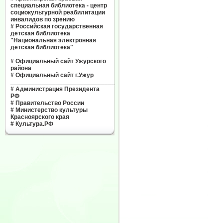
специальная библиотека - центр
социокультурной реабилитации
инвалидов по зрению
#
Российская государственная
детская библиотека
"Национальная электронная
детская библиотека"
______________________________
#
Официальный сайт Ужурского
района
#
Официальный сайт г.Ужур
______________________________
#
Администрация Президента
РФ
#
Правительство России
#
Министерство культуры
Красноярского края
#
Культура.РФ