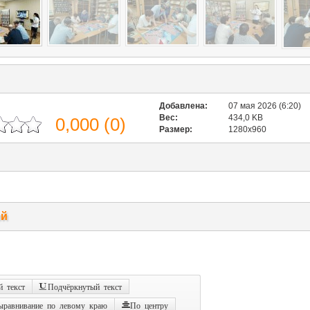
Добавлена:
07 мая 2026 (6:20)
Вес:
434,0 KB
0,000
(
0
)
Размер:
1280x960
ий
 текст
Подчёркнутый текст
ыравнивание по левому краю
По центру