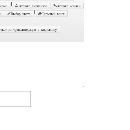
|
 краю
Вставка смайликов
Вставка ссылки
|
и
Выбор цвета
Скрытый текст
екст из транслитерации в кириллицу