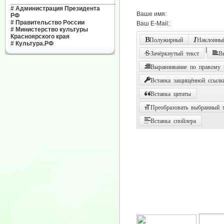
______________________________
#
Администрация Президента
Ваше имя:
РФ
#
Правительство России
Ваш E-Mail:
#
Министерство культуры
Красноярского края
Полужирный
Наклонный
#
Культура.РФ
|
Зачёркнутый текст
В
Выравнивание по правому
Вставка защищённой ссылк
Вставка цитаты
Преобразовать выбранный т
Вставка спойлера