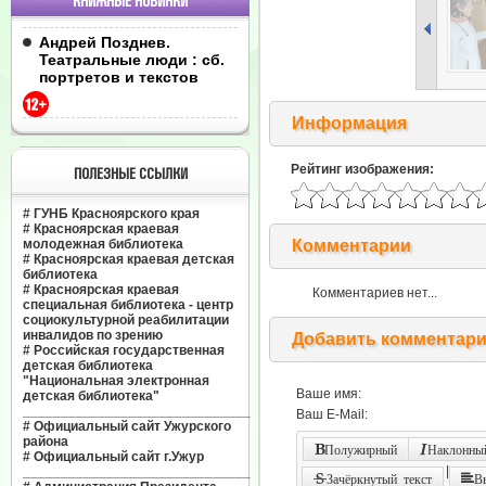
КНИЖНЫЕ НОВИНКИ
Андрей Позднев.
Театральные люди : сб.
портретов и текстов
Информация
Рейтинг изображения:
ПОЛЕЗНЫЕ ССЫЛКИ
#
ГУНБ Красноярского края
#
Красноярская краевая
молодежная библиотека
Комментарии
#
Красноярская краевая детская
библиотека
#
Красноярская краевая
Комментариев нет...
специальная библиотека - центр
социокультурной реабилитации
инвалидов по зрению
Добавить комментар
#
Российская государственная
детская библиотека
"Национальная электронная
Ваше имя:
детская библиотека"
______________________________
Ваш E-Mail:
#
Официальный сайт Ужурского
района
Полужирный
Наклонный
#
Официальный сайт г.Ужур
|
______________________________
Зачёркнутый текст
В