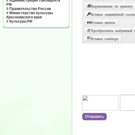
#
Администрация Президента
РФ
Выравнивание по правому
#
Правительство России
#
Министерство культуры
Вставка защищённой ссылк
Красноярского края
#
Культура.РФ
Вставка цитаты
Преобразовать выбранный т
Вставка спойлера