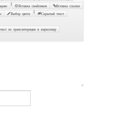
|
 краю
Вставка смайликов
Вставка ссылки
|
и
Выбор цвета
Скрытый текст
екст из транслитерации в кириллицу