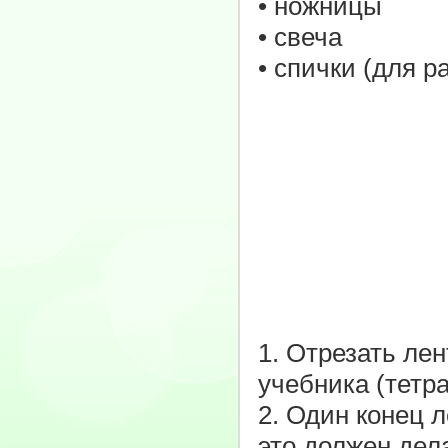
• ножницы
• свеча
• спички (для р
1. Отрезать лен
учебника (тетра
2. Один конец 
это должен дел