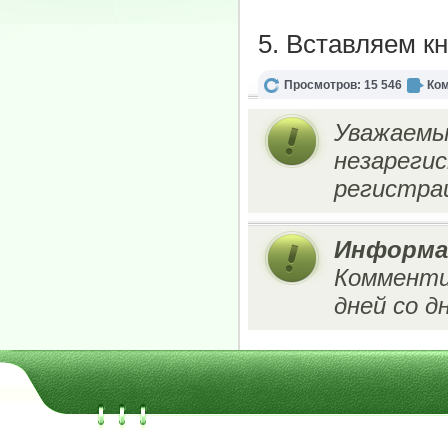
5. Вставляем кн
Просмотров: 15 546
Ком
Уважаемы
незареги
регистрац
Информа
Комменти
дней со д
МБУК "Ужурская ЦБС" | 2011-2026 | www.cbsuzr.ru