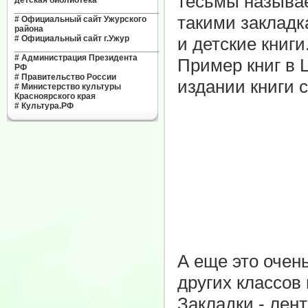
тесьмы называе
детская библиотека"
______________________________
такими закладк
#
Официальный сайт Ужурского
района
#
Официальный сайт г.Ужур
и детские книги
______________________________
#
Администрация Президента
Пример книг в 
РФ
#
Правительство России
издании книги с
#
Министерство культуры
Красноярского края
#
Культура.РФ
А еще это очен
других классов
Закладки - лен