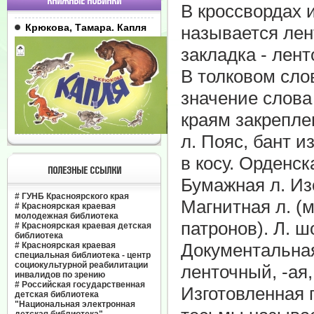
КНИЖНЫЕ НОВИНКИ
В кроссвордах и
Крюкова, Тамара. Капля
называется лент
закладка - ленто
В толковом сло
значение слова
краям закрепле
л. Пояс, бант и
в косу. Орденск
ПОЛЕЗНЫЕ ССЫЛКИ
Бумажная л. Из
#
ГУНБ Красноярского края
Магнитная л. (
#
Красноярская краевая
молодежная библиотека
патронов). Л. шо
#
Красноярская краевая детская
библиотека
Документальная л
#
Красноярская краевая
специальная библиотека - центр
социокультурной реабилитации
ленточный, -ая, 
инвалидов по зрению
#
Российская государственная
Изготовленная 
детская библиотека
"Национальная электронная