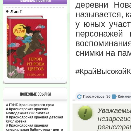
КНИЖНЫЕ НОВИНКИ
деревни Нова
Лин Г.
называется, 
у юных участ
персонажей 
воспоминания
снимки на па
#КрайВысокойК
ПОЛЕЗНЫЕ ССЫЛКИ
Просмотров: 36
Коммен
#
ГУНБ Красноярского края
Уважаемы
#
Красноярская краевая
молодежная библиотека
незареги
#
Красноярская краевая детская
библиотека
регистрац
#
Красноярская краевая
специальная библиотека - центр