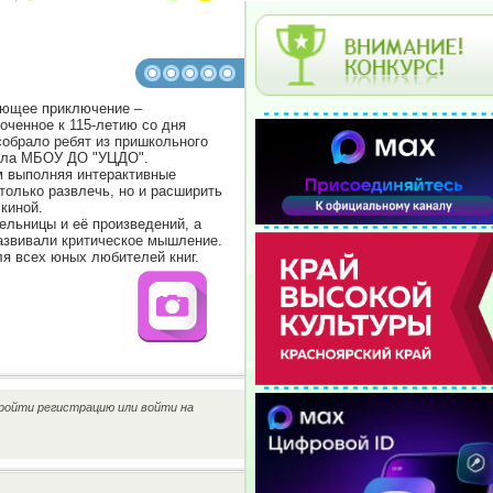
ающее приключение –
роченное к 115-летию со дня
обрало ребят из пришкольного
дела МБОУ ДО "УЦДО".
ом выполняя интерактивные
только развлечь, но и расширить
киной.
ельницы и её произведений, а
развивали критическое мышление.
ля всех юных любителей книг.
ройти регистрацию или войти на