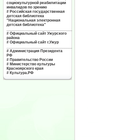
социокультурной реабилитации
инвалидов по зрению
#
Российская государственная
детская библиотека
"Национальная электронная
детская библиотека"
______________________________
#
Официальный сайт Ужурского
района
#
Официальный сайт г.Ужур
______________________________
#
Администрация Президента
РФ
#
Правительство России
#
Министерство культуры
Красноярского края
#
Культура.РФ