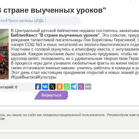
В стране выученных уроков"
сти
/
Пресс-релизы ЦРДБ
В Центральной детской библиотеке недавно состоялось захватыв
БиблиоКвест "В стране выученных уроков"
. Это событие, приу
рождения талантливой писательницы Лии Борисовны Гераскиной, с
лагеря СОШ №3 и юных читателей из эколого-биологического от
Участники с головой окунулись в атмосферу квеста, с энтузиазм
задания. Каждое испытание было тщательно продумано, чтобы не 
кругозор ребят, познакомить их с удивительным творчеством Герас
В процессе игры дети узнавали любопытные факты из жизни писат
также оттачивали важные навыки: учились работать в команде и 
Этот день стал настоящим праздником открытий и новых знаний д
#КрайВысокойКультуры
нтарий: 0
Вернуться
ь, вы зашли на сайт как незарегистрированный пользователь. Рекомендуем вам п
ном.