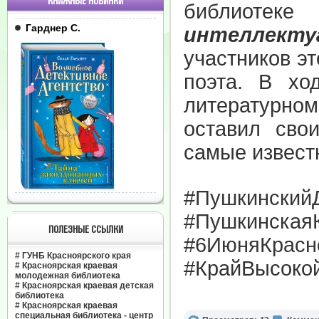
КНИЖНЫЕ НОВИНКИ
библиоте
Гарднер С.
интеллекту
участников э
поэта. В хо
литературно
оставил сво
самые извест
#Пушкинский
#Пушкинская
ПОЛЕЗНЫЕ ССЫЛКИ
#6ИюняКрасн
#
ГУНБ Красноярского края
#КрайВысоко
#
Красноярская краевая
молодежная библиотека
#
Красноярская краевая детская
библиотека
#
Красноярская краевая
специальная библиотека - центр