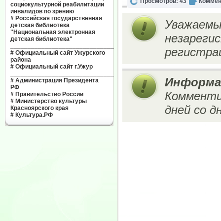
Просмотров: 43
Коммен
социокультурной реабилитации
инвалидов по зрению
#
Российская государственная
Уважаемы
детская библиотека
"Национальная электронная
незареги
детская библиотека"
______________________________
регистрац
#
Официальный сайт Ужурского
района
#
Официальный сайт г.Ужур
______________________________
Информа
#
Администрация Президента
РФ
Комменти
#
Правительство России
#
Министерство культуры
дней со д
Красноярского края
#
Культура.РФ