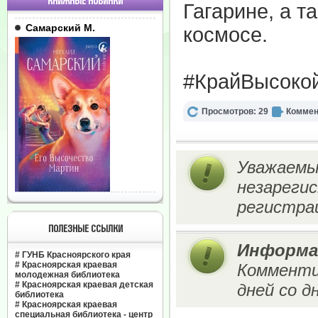
КНИЖНЫЕ НОВИНКИ
Гагарине, а т
Самарский М.
космосе.
#КрайВысоко
Просмотров: 29
Коммен
Уважаемы
незареги
регистрац
ПОЛЕЗНЫЕ ССЫЛКИ
Информа
#
ГУНБ Красноярского края
#
Красноярская краевая
Комменти
молодежная библиотека
#
Красноярская краевая детская
дней со д
библиотека
#
Красноярская краевая
специальная библиотека - центр