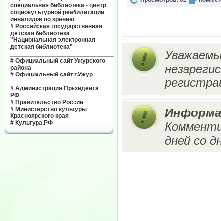
Просмотров: 62
Коммен
специальная библиотека - центр
социокультурной реабилитации
инвалидов по зрению
#
Российская государственная
детская библиотека
"Национальная электронная
детская библиотека"
Уважаемы
______________________________
#
Официальный сайт Ужурского
незареги
района
#
Официальный сайт г.Ужур
регистрац
______________________________
#
Администрация Президента
РФ
#
Правительство России
#
Министерство культуры
Информа
Красноярского края
#
Культура.РФ
Комменти
дней со д