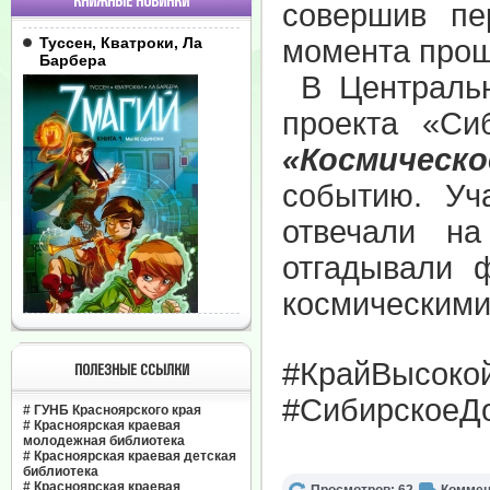
КНИЖНЫЕ НОВИНКИ
совершив пе
Туссен, Кватроки, Ла
момента прошл
Барбера
В Централь
проекта «Си
«Космичес
событию. Уч
отвечали н
отгадывали 
космическими
#КрайВысоко
ПОЛЕЗНЫЕ ССЫЛКИ
#СибирскоеДо
#
ГУНБ Красноярского края
#
Красноярская краевая
молодежная библиотека
#
Красноярская краевая детская
библиотека
#
Красноярская краевая