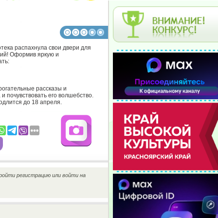
тека распахнула свои двери для
ций! Оформив яркую и
ать:
рогательные рассказы и
 и почувствовать его волшебство.
одлится до 18 апреля.
ройти регистрацию или войти на