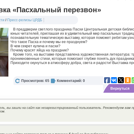
вка «Пасхальный перезвон»
сти
/
Пресс-релизы ЦРДБ
В преддверии светлого праздника Пасхи Центральная детская библио
юных читателей, приглашая их в удивительный мир пасхальных тради
познавательную тематическую выставку, которая поможет ребятам узн
Что такое Пасха и почему мы ее празднуем?
В чем секрет кулича и пасхи?
Почему красят яйца на праздник?
Кроме того, на выставке представлена художественная литература: т
проникновенные стихи, которые помогают глубже понять дух праздника
Приходите окунуться в атмосферу добра, света и радости! Выставка пр
Просмотров: 65
Комментарий: 0
Вернуться
ь, вы зашли на сайт как незарегистрированный пользователь. Рекомендуем вам п
ном.