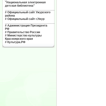
"Национальная электронная
детская библиотека"
______________________________
#
Официальный сайт Ужурского
района
#
Официальный сайт г.Ужур
______________________________
#
Администрация Президента
РФ
#
Правительство России
#
Министерство культуры
Красноярского края
#
Культура.РФ