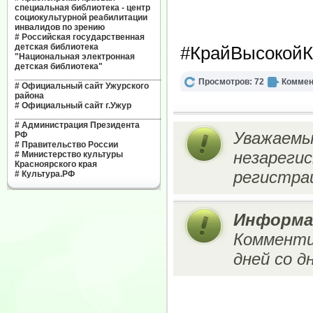
специальная библиотека - центр
социокультурной реабилитации
инвалидов по зрению
#
Российская государственная
детская библиотека
#КрайВысокойК
"Национальная электронная
детская библиотека"
______________________________
Просмотров: 72
Коммен
#
Официальный сайт Ужурского
района
#
Официальный сайт г.Ужур
______________________________
#
Администрация Президента
Уважаемы
РФ
#
Правительство России
незареги
#
Министерство культуры
Красноярского края
регистрац
#
Культура.РФ
Информа
Комменти
дней со д