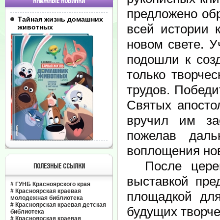
КНИЖНЫЕ НОВИНКИ
предложено обр
Тайная жизнь домашних
всей истории 
животных
новом свете.
У
подошли к соз
только творчес
трудов. Победи
Святых апосто
вручил им за
пожелав даль
воплощения но
После церемо
ПОЛЕЗНЫЕ ССЫЛКИ
выставкой пре
#
ГУНБ Красноярского края
#
Красноярская краевая
площадкой дл
молодежная библиотека
#
Красноярская краевая детская
будущих творче
библиотека
#
Красноярская краевая