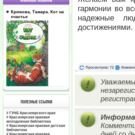
КНИЖНЫЕ НОВИНКИ
гармонии во вс
Крюкова, Тамара. Кот на
надежные лю
счастье
достижениями.
Просмотров: 72
Коммен
Уважаемы
незареги
регистрац
ПОЛЕЗНЫЕ ССЫЛКИ
#
ГУНБ Красноярского края
Информа
#
Красноярская краевая
молодежная библиотека
Комменти
#
Красноярская краевая детская
библиотека
дней со д
#
Красноярская краевая