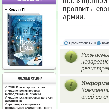
посвящённой
КНИЖНЫЕ НОВИНКИ
проявить сво
Хорват П.
армии.
Просмотров: 1 230
Комм
Уважаемы
незареги
регистрац
ПОЛЕЗНЫЕ ССЫЛКИ
Информа
#
ГУНБ Красноярского края
Комменти
#
Красноярская краевая
молодежная библиотека
дней со д
#
Красноярская краевая детская
библиотека
#
Красноярская краевая
специальная библиотека - центр